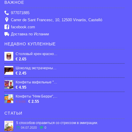
ВАЖНОЕ
977071885
Carrer de Sant Francesc, 10, 12500 Vinaròs, Castelló
facebook.com
Доставка по Испании
НЕДАВНО КУПЛЕННЫЕ
Столовый хрен красносвекольный 200 гр
€ 2.65
Шоколад экстрачерный Roshen пористый, 80 г
€ 2.45
Конфеты вафельные "Царь-девица" с кремовой начинкой, в глазури, 300г
€ 4.95
Конфеты "Ням Берри", 300г
€ 2.55
€ 3.95
СТАТЬИ
5 способов справиться со стрессом в эмиграции.
04.07.2020
0