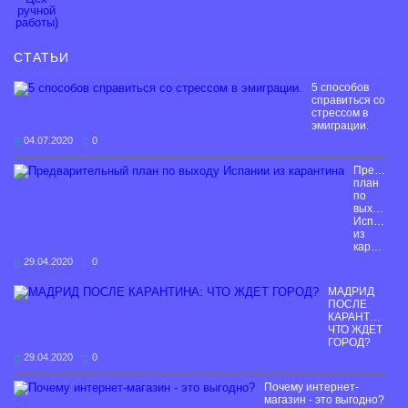
СТАТЬИ
5 способов
справиться со
стрессом в
эмиграции.
04.07.2020
0
Предвари
план
по
выходу
Испании
из
карантина
29.04.2020
0
МАДРИД
ПОСЛЕ
КАРАНТИНА:
ЧТО ЖДЕТ
ГОРОД?
29.04.2020
0
Почему интернет-
магазин - это выгодно?