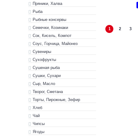
Пряники, Халва
Рыба
Рыбные консервы
Семечки, Козинаки
1
2
3
Сок, Кисель, Компот
Соус, Горчица, Майонез
Сувениры
Сухофрукты
Сушеная рыба
Сушки, Сухари
Сыр, Масло
Творог, Сметана
Торты, Пирожные, Зефир
Хлеб
Чай
Чипсы
Ягоды