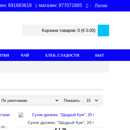
магазин: 977071885
он: 691683619
Логин
:
Корзина товаров: 0 (€ 0.00)
ИТКИ
ЧАЙ
ХЛЕБ, СЛАДОСТИ
БЫТ
Показать:
Сухие дрожжи, "Щедрый Кум", 20 г
Приправка для моркови по-корейски острая - 25гр
€ 1.25