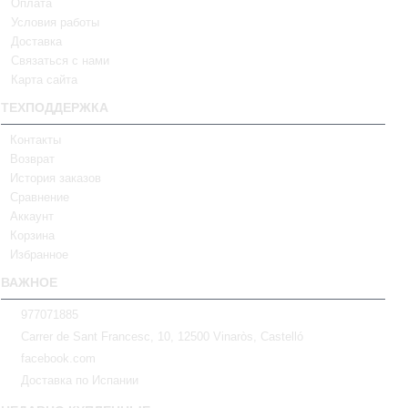
Оплата
Условия работы
Доставка
Связаться с нами
Карта сайта
ТЕХПОДДЕРЖКА
Контакты
Возврат
История заказов
Сравнение
Аккаунт
Корзина
Избранное
ВАЖНОЕ
977071885
Carrer de Sant Francesc, 10, 12500 Vinaròs, Castelló
facebook.com
Доставка по Испании