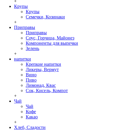
+
Крупы
Крупы
Семечки, Козинаки
+
Приправы
Приправы
Соус, Горчица, Майонез
Компоненты для выпечки
Зелень
+
напитки
Крепкие напитки
Ликеры, Вермут
Вино
Пиво
Лимонад, Квас
Сок, Кисель, Компот
+
Чай
Чай
Кофе
Какао
+
Хлеб, Сладости