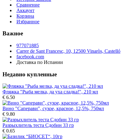
Сравнение
Аккаунт
Корзина
Избранное
Важное
977071885
Carrer de Sant Francesc, 10, 12500 Vinaròs, Castelló
facebook.com
Доставка по Испании
Недавно купленные
Фляжка "Рыба мелка, да уха сладка!", 210 мл
€ 6.50
Вино "Саперави", сухое, красное, 12,5%, 750мл
€ 9.80
Разрыхлитель теста Сдобин 33 гр
€ 0.65