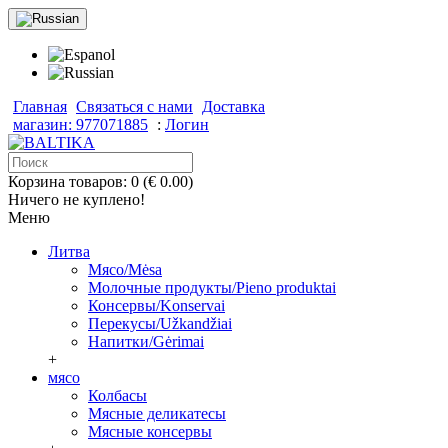
Главная
Связаться с нами
Доставка
магазин: 977071885
:
Логин
Корзина товаров: 0 (€ 0.00)
Ничего не куплено!
Меню
Литва
Мясо/Mėsa
Молочные продукты/Pieno produktai
Консервы/Konservai
Перекусы/Užkandžiai
Напитки/Gėrimai
+
мясо
Колбасы
Мясные деликатесы
Мясные консервы