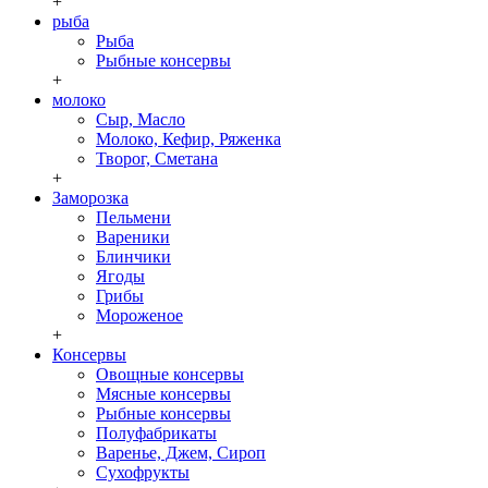
+
рыба
Рыба
Рыбные консервы
+
молоко
Сыр, Масло
Молоко, Кефир, Ряженка
Творог, Сметана
+
Заморозка
Пельмени
Вареники
Блинчики
Ягоды
Грибы
Мороженое
+
Консервы
Овощные консервы
Мясные консервы
Рыбные консервы
Полуфабрикаты
Варенье, Джем, Сироп
Сухофрукты