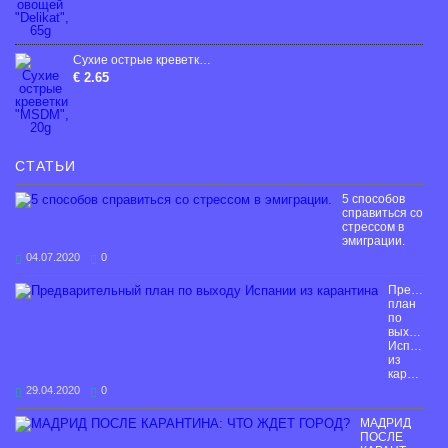
Сухие острые креветки "MSDM", 20g
€ 2.65
СТАТЬИ
5 способов
справиться со
стрессом в
эмиграции.
04.07.2020
0
Предвари
план
по
выходу
Испании
из
карантина
29.04.2020
0
МАДРИД
ПОСЛЕ