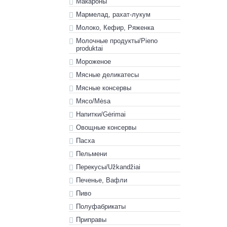
Макароны
Мармелад, рахат-лукум
Молоко, Кефир, Ряженка
Молочные продукты/Pieno
produktai
Мороженое
Мясные деликатесы
Мясные консервы
Мясо/Mėsa
Напитки/Gėrimai
Овощные консервы
Пасха
Пельмени
Перекусы/Užkandžiai
Печенье, Вафли
Пиво
Полуфабрикаты
Приправы