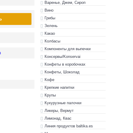
Варенье, Джем, Сироп
Вино
Грибы
Ь
Зелень
Какао
Колбасы
Компоненты для выпечки
в
Консервы/Konservai
Конфеты в кoробочках
Конфеты, Шоколад
Кофе
Крепкие напитки
Крупы
Кукурузные палочки
Ликеры, Вермут
Лимонад, Квас
Линия продуктов baltika.es