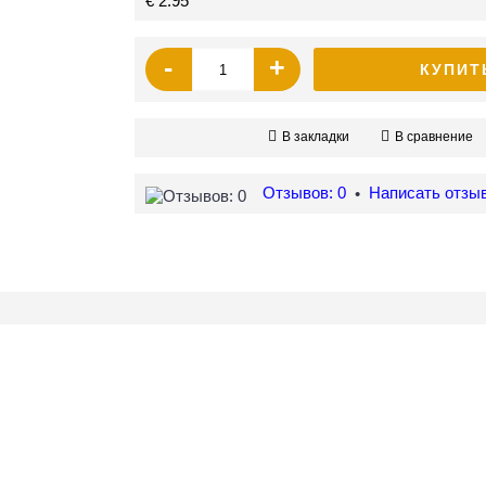
€ 2.95
-
+
КУПИТ
В закладки
В сравнение
Отзывов: 0
Написать отзы
•