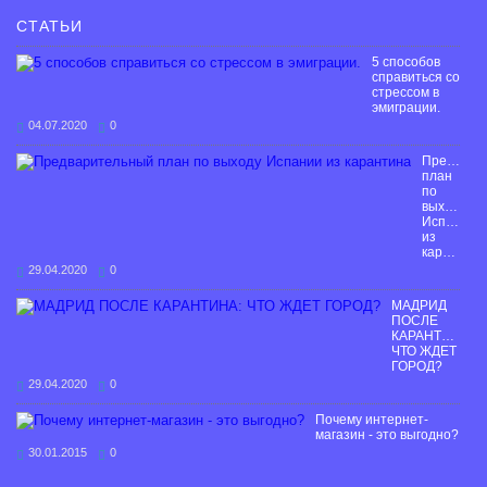
СТАТЬИ
5 способов
справиться со
стрессом в
эмиграции.
04.07.2020
0
Предвари
план
по
выходу
Испании
из
карантина
29.04.2020
0
МАДРИД
ПОСЛЕ
КАРАНТИНА:
ЧТО ЖДЕТ
ГОРОД?
29.04.2020
0
Почему интернет-
магазин - это выгодно?
30.01.2015
0