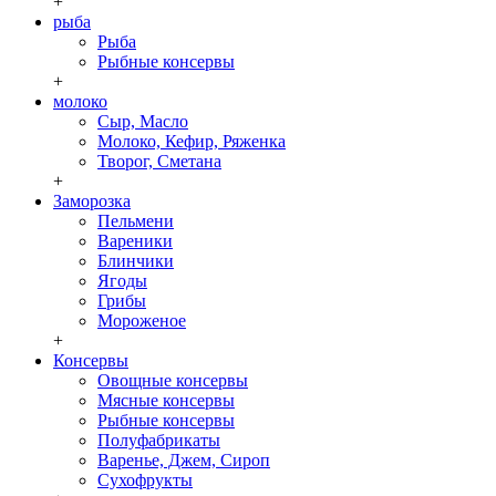
+
рыба
Рыба
Рыбные консервы
+
молоко
Сыр, Масло
Молоко, Кефир, Ряженка
Творог, Сметана
+
Заморозка
Пельмени
Вареники
Блинчики
Ягоды
Грибы
Мороженое
+
Консервы
Овощные консервы
Мясные консервы
Рыбные консервы
Полуфабрикаты
Варенье, Джем, Сироп
Сухофрукты