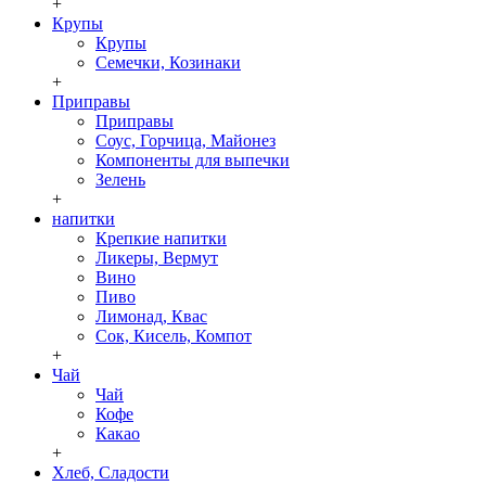
+
Крупы
Крупы
Семечки, Козинаки
+
Приправы
Приправы
Соус, Горчица, Майонез
Компоненты для выпечки
Зелень
+
напитки
Крепкие напитки
Ликеры, Вермут
Вино
Пиво
Лимонад, Квас
Сок, Кисель, Компот
+
Чай
Чай
Кофе
Какао
+
Хлеб, Сладости