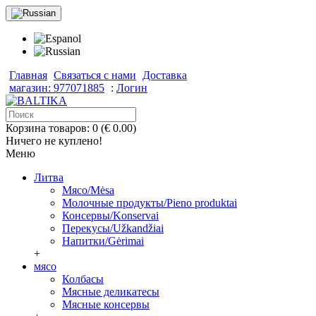
Главная
Связаться с нами
Доставка
магазин: 977071885
:
Логин
Корзина товаров: 0 (€ 0.00)
Ничего не куплено!
Меню
Литва
Мясо/Mėsa
Молочные продукты/Pieno produktai
Консервы/Konservai
Перекусы/Užkandžiai
Напитки/Gėrimai
+
мясо
Колбасы
Мясные деликатесы
Мясные консервы