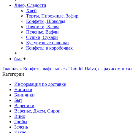
Хлеб, Сладости
Хлеб
Торты, Пирожные, Зефир
Конфеты, Шоколад
Пряники, Халва
Печенье, Вафли
Сушки, Сухари
Кукурузные палочки
Конфеты в кoробочках
+
быт
+
Главная
»
Конфеты вафельные - Tortufel Halva, с арахисом и хал
Категории
Информация по доставке
Hапитки
Блинчики
Быт
Вареники
Варенье, Джем, Сироп
Вино
Грибы
Зелень
Какао