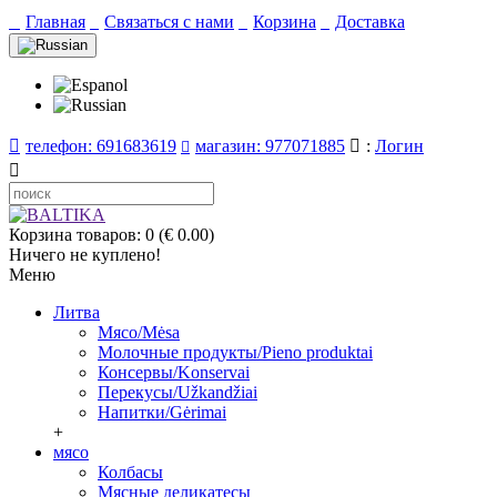
Главная
Связаться с нами
Корзина
Доставка
телефон: 691683619
магазин: 977071885
:
Логин
Корзина товаров: 0 (€ 0.00)
Ничего не куплено!
Меню
Литва
Мясо/Mėsa
Молочные продукты/Pieno produktai
Консервы/Konservai
Перекусы/Užkandžiai
Напитки/Gėrimai
+
мясо
Колбасы
Мясные деликатесы