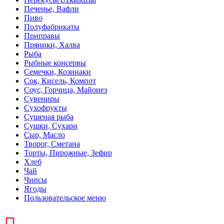
Печенье, Вафли
Пиво
Полуфабрикаты
Приправы
Пряники, Халва
Рыба
Рыбные консервы
Семечки, Козинаки
Сок, Кисель, Компот
Соус, Горчица, Майонез
Сувениры
Сухофрукты
Сушеная рыба
Сушки, Сухари
Сыр, Масло
Творог, Сметана
Торты, Пирожные, Зефир
Хлеб
Чай
Чипсы
Ягоды
Пользовательское меню