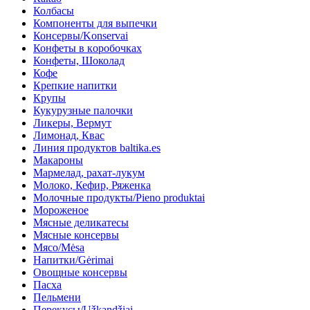
Колбасы
Компоненты для выпечки
Консервы/Konservai
Конфеты в кoробочках
Конфеты, Шоколад
Кофе
Крепкие напитки
Крупы
Кукурузные палочки
Ликеры, Вермут
Лимонад, Квас
Линия продуктов baltika.es
Макароны
Мармелад, рахат-лукум
Молоко, Кефир, Ряженка
Молочные продукты/Pieno produktai
Мороженое
Мясные деликатесы
Мясные консервы
Мясо/Mėsa
Напитки/Gėrimai
Овощные консервы
Пасха
Пельмени
Перекусы/Užkandžiai