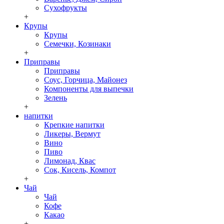
Сухофрукты
+
Крупы
Крупы
Семечки, Козинаки
+
Приправы
Приправы
Соус, Горчица, Майонез
Компоненты для выпечки
Зелень
+
напитки
Крепкие напитки
Ликеры, Вермут
Вино
Пиво
Лимонад, Квас
Сок, Кисель, Компот
+
Чай
Чай
Кофе
Какао
+