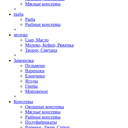
Мясные консервы
+
рыба
Рыба
Рыбные консервы
+
молоко
Сыр, Масло
Молоко, Кефир, Ряженка
Творог, Сметана
+
Заморозка
Пельмени
Вареники
Блинчики
Ягоды
Грибы
Мороженое
+
Консервы
Овощные консервы
Мясные консервы
Рыбные консервы
Полуфабрикаты
Варенье, Джем, Сироп