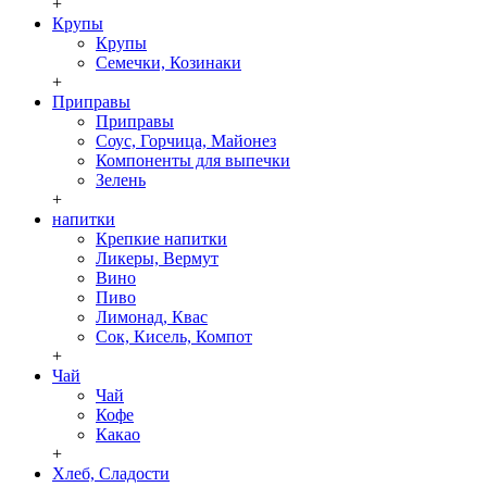
+
Крупы
Крупы
Семечки, Козинаки
+
Приправы
Приправы
Соус, Горчица, Майонез
Компоненты для выпечки
Зелень
+
напитки
Крепкие напитки
Ликеры, Вермут
Вино
Пиво
Лимонад, Квас
Сок, Кисель, Компот
+
Чай
Чай
Кофе
Какао
+
Хлеб, Сладости