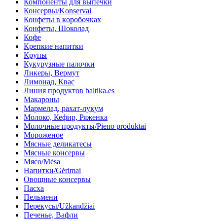
Компоненты для выпечки
Консервы/Konservai
Конфеты в кoробочках
Конфеты, Шоколад
Кофе
Крепкие напитки
Крупы
Кукурузные палочки
Ликеры, Вермут
Лимонад, Квас
Линия продуктов baltika.es
Макароны
Мармелад, рахат-лукум
Молоко, Кефир, Ряженка
Молочные продукты/Pieno produktai
Мороженое
Мясные деликатесы
Мясные консервы
Мясо/Mėsa
Напитки/Gėrimai
Овощные консервы
Пасха
Пельмени
Перекусы/Užkandžiai
Печенье, Вафли