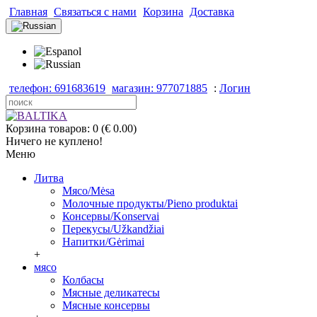
Главная
Связаться с нами
Корзина
Доставка
телефон: 691683619
магазин: 977071885
:
Логин
Корзина товаров: 0 (€ 0.00)
Ничего не куплено!
Меню
Литва
Мясо/Mėsa
Молочные продукты/Pieno produktai
Консервы/Konservai
Перекусы/Užkandžiai
Напитки/Gėrimai
+
мясо
Колбасы
Мясные деликатесы
Мясные консервы