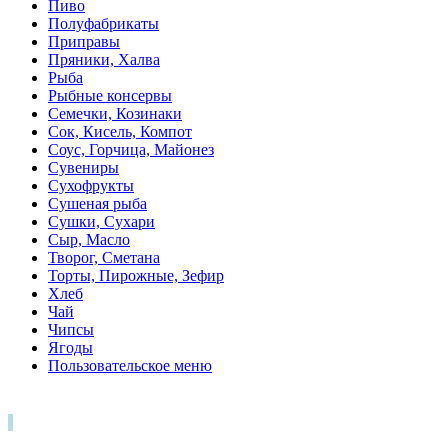
Пиво
Полуфабрикаты
Приправы
Пряники, Халва
Рыба
Рыбные консервы
Семечки, Козинаки
Сок, Кисель, Компот
Соус, Горчица, Майонез
Сувениры
Сухофрукты
Сушеная рыба
Сушки, Сухари
Сыр, Масло
Творог, Сметана
Торты, Пирожные, Зефир
Хлеб
Чай
Чипсы
Ягоды
Пользовательское меню