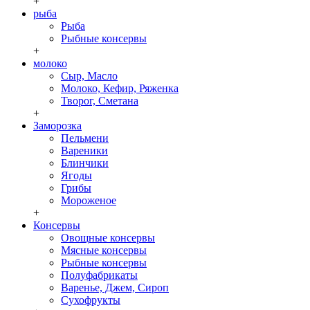
+
рыба
Рыба
Рыбные консервы
+
молоко
Сыр, Масло
Молоко, Кефир, Ряженка
Творог, Сметана
+
Заморозка
Пельмени
Вареники
Блинчики
Ягоды
Грибы
Мороженое
+
Консервы
Овощные консервы
Мясные консервы
Рыбные консервы
Полуфабрикаты
Варенье, Джем, Сироп
Сухофрукты