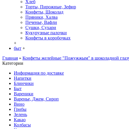
Хлеб
Торты, Пирожные, Зефир
Конфеты, Шоколад
Пряники, Халва
Печенье, Вафли
Сушки, Сухари
Кукурузные палочки
Конфеты в кoробочках
+
быт
+
Главная
»
Конфеты желейные "Пожужжым" в шоколадной глазу
Категории
Информация по доставке
Hапитки
Блинчики
Быт
Вареники
Варенье, Джем, Сироп
Вино
Грибы
Зелень
Какао
Колбасы