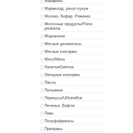
Макароны
Мармелад, рахат-лукум
Молоко, Кефир, Ряженка
Молочные продукты/Pieno
produktai
Мороженое
Мясные деликатесы
Мясные консервы
Мясо/Mėsa
Напитки/Gėrimai
Овощные консервы
Пасха
Пельмени
Перекусы/Užkandžiai
Печенье, Вафли
Пиво
Полуфабрикаты
Приправы