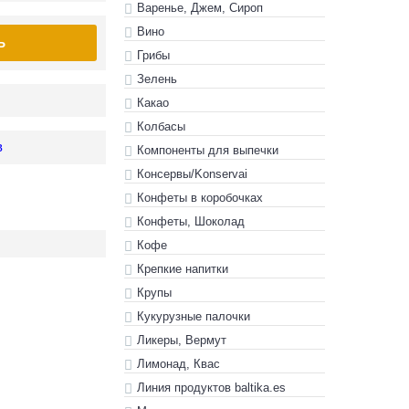
Варенье, Джем, Сироп
Вино
Ь
Грибы
Зелень
Какао
Колбасы
в
Компоненты для выпечки
Консервы/Konservai
Конфеты в кoробочках
Конфеты, Шоколад
Кофе
Крепкие напитки
Крупы
Кукурузные палочки
Ликеры, Вермут
Лимонад, Квас
Линия продуктов baltika.es