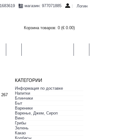
1683619
:
магазин: 977071885
Логин
Корзина товаров: 0 (€ 0.00)
И
ЧАЙ
ХЛЕБ, СЛАДОСТИ
БЫТ
КАТЕГОРИИ
Информация по доставке
Hапитки
 267
Блинчики
Быт
Вареники
Варенье, Джем, Сироп
Вино
Грибы
Зелень
Какао
Колбасы