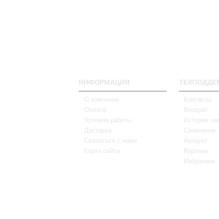
ИНФОРМАЦИЯ
ТЕХПОДДЕ
О компании
Контакты
Оплата
Возврат
Условия работы
История за
Доставка
Сравнение
Связаться с нами
Аккаунт
Карта сайта
Корзина
Избранное