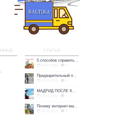
ЕННЫЕ
СТАТЬИ
5 способов справиться со стрессом в эмиграции.
04.07.2020
0
в
Предварительный план по выходу Испании из карантина
29.04.2020
0
МАДРИД ПОСЛЕ КАРАНТИНА: ЧТО ЖДЕТ ГОРОД?
29.04.2020
0
Почему интернет-магазин - это выгодно?
30.01.2015
0