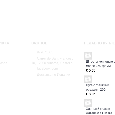
РЖКА
ВАЖНОЕ
НЕДАВНО КУПЛ
977071885
Carrer de Sant Francesc,
Шпроты копченые 
казов
10, 12500 Vinaròs, Castelló
масле 250 грамм
facebook.com
€ 5.35
Доставка по Испании
Нуга с грецкими
орехами, 200г
€ 3.65
Хлопья 5 злаков
Алтайская Сказка