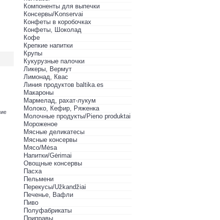
Компоненты для выпечки
Консервы/Konservai
Конфеты в кoробочках
Конфеты, Шоколад
Кофе
Крепкие напитки
Крупы
Кукурузные палочки
Ликеры, Вермут
Лимонад, Квас
Линия продуктов baltika.es
Макароны
Мармелад, рахат-лукум
Молоко, Кефир, Ряженка
ние
Молочные продукты/Pieno produktai
Мороженое
Мясные деликатесы
Мясные консервы
Мясо/Mėsa
Напитки/Gėrimai
Овощные консервы
Пасха
Пельмени
Перекусы/Užkandžiai
Печенье, Вафли
Пиво
Полуфабрикаты
Приправы