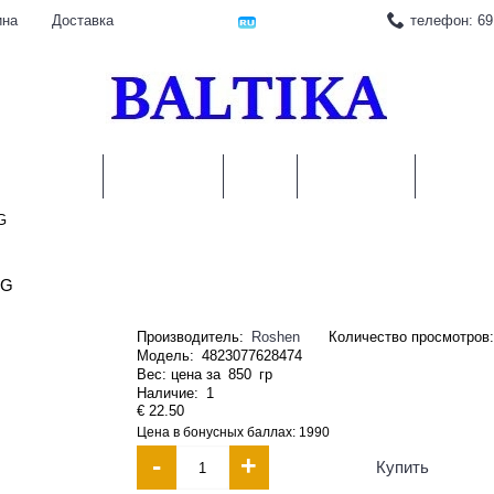
телефон: 69
ина
Доставка
АМОРОЗКА
КОНСЕРВЫ
КРУПЫ
ПРИПРАВЫ
НАПИТК
G
0G
Производитель:
Roshen
Количество просмотров:
Модель:
4823077628474
Вес: цена за
850
гр
Наличие:
1
€ 22.50
Цена в бонусных баллах: 1990
-
+
Купить