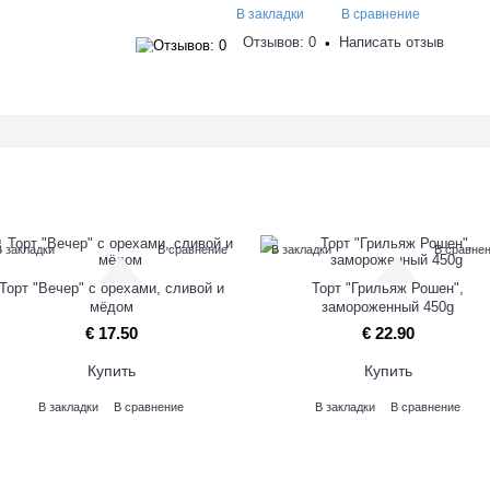
В закладки
В сравнение
Отзывов: 0
Написать отзыв
•
В закладки
В сравнение
В закладки
В сравне
Торт "Вечер" с орехами, сливой и
Торт "Грильяж Рошен",
мёдом
замороженный 450g
€ 17.50
€ 22.90
Купить
Купить
В закладки
В сравнение
В закладки
В сравнение