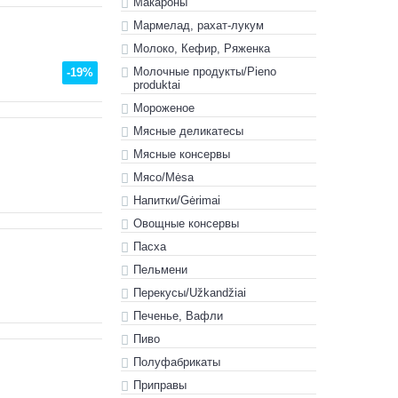
Макароны
Мармелад, рахат-лукум
Молоко, Кефир, Ряженка
Молочные продукты/Pieno
-19%
produktai
Мороженое
Мясные деликатесы
Мясные консервы
Мясо/Mėsa
Напитки/Gėrimai
Овощные консервы
Пасха
Пельмени
Перекусы/Užkandžiai
Печенье, Вафли
Пиво
Полуфабрикаты
Приправы