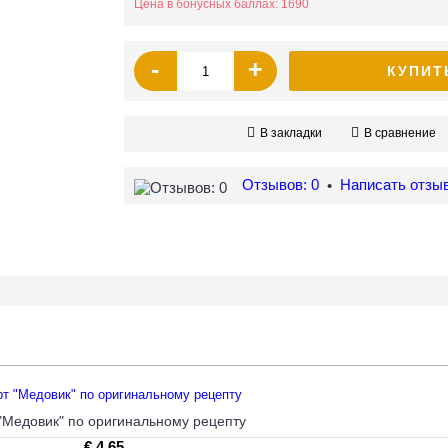
Цена в бонусных баллах: 1690
-
+
КУПИТ
В закладки
В сравнение
Отзывов: 0
Написать отзы
•
"Медовик" по оригинальному рецепту
€ 4.65