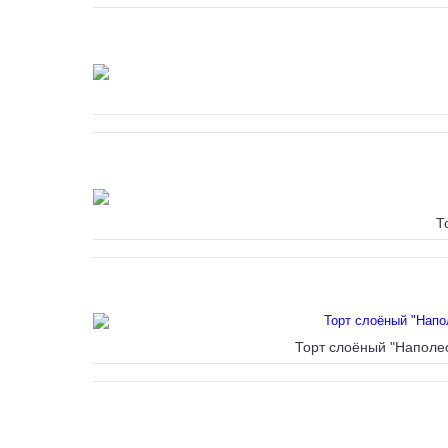
Т
Торт слоёный "Наполео