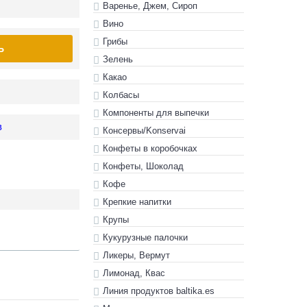
Варенье, Джем, Сироп
Вино
Грибы
Ь
Зелень
Какао
Колбасы
Компоненты для выпечки
в
Консервы/Konservai
Конфеты в кoробочках
Конфеты, Шоколад
Кофе
Крепкие напитки
Крупы
Кукурузные палочки
Ликеры, Вермут
Лимонад, Квас
Линия продуктов baltika.es