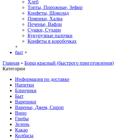
Хлеб
Торты, Пирожные, Зефир
Конфеты, Шоколад
Пряники, Халва
Печенье, Вафли
Сушки, Сухари
Кукурузные палочки
Конфеты в кoробочках
+
быт
+
Главная
»
Борщ красный (быстрого приготовления)
Категории
Информация по доставке
Hапитки
Блинчики
Быт
Вареники
Варенье, Джем, Сироп
Вино
Грибы
Зелень
Какао
Колбасы