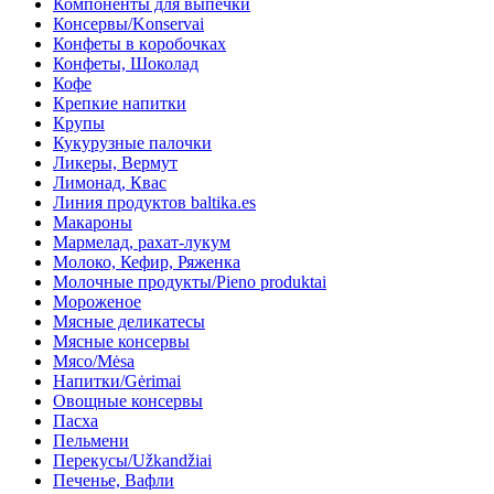
Компоненты для выпечки
Консервы/Konservai
Конфеты в кoробочках
Конфеты, Шоколад
Кофе
Крепкие напитки
Крупы
Кукурузные палочки
Ликеры, Вермут
Лимонад, Квас
Линия продуктов baltika.es
Макароны
Мармелад, рахат-лукум
Молоко, Кефир, Ряженка
Молочные продукты/Pieno produktai
Мороженое
Мясные деликатесы
Мясные консервы
Мясо/Mėsa
Напитки/Gėrimai
Овощные консервы
Пасха
Пельмени
Перекусы/Užkandžiai
Печенье, Вафли