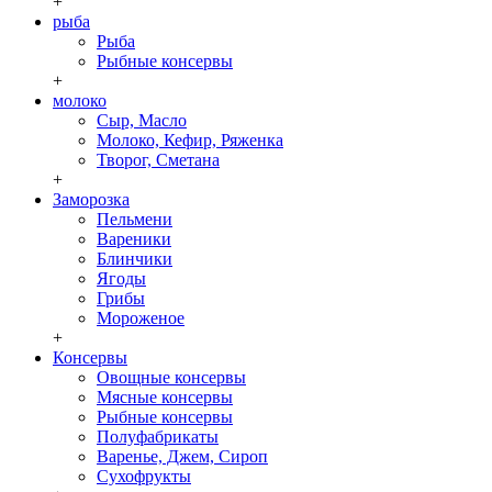
+
рыба
Рыба
Рыбные консервы
+
молоко
Сыр, Масло
Молоко, Кефир, Ряженка
Творог, Сметана
+
Заморозка
Пельмени
Вареники
Блинчики
Ягоды
Грибы
Мороженое
+
Консервы
Овощные консервы
Мясные консервы
Рыбные консервы
Полуфабрикаты
Варенье, Джем, Сироп
Сухофрукты