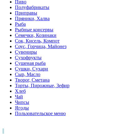
Пиво
Полуфабрикаты
Приправы
Пряники, Халва
Рыба
Рыбные консервы
Семечки, Козинаки
Сок, Кисель, Компот
Соус, Горчица, Майонез
Сувениры
Сухофрукты
Сушеная рыба
Сушки, Сухари
Сыр, Масло
Творог, Сметана
Торты, Пирожные, Зефир
Хлеб
Чай
Чипсы
Ягоды
Пользовательское меню