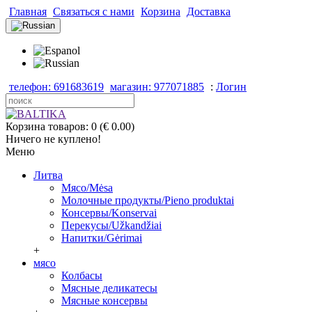
Главная
Связаться с нами
Корзина
Доставка
телефон: 691683619
магазин: 977071885
:
Логин
Корзина товаров: 0 (€ 0.00)
Ничего не куплено!
Меню
Литва
Мясо/Mėsa
Молочные продукты/Pieno produktai
Консервы/Konservai
Перекусы/Užkandžiai
Напитки/Gėrimai
+
мясо
Колбасы
Мясные деликатесы
Мясные консервы