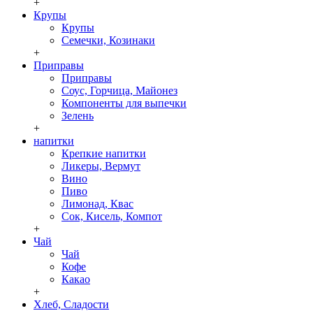
+
Крупы
Крупы
Семечки, Козинаки
+
Приправы
Приправы
Соус, Горчица, Майонез
Компоненты для выпечки
Зелень
+
напитки
Крепкие напитки
Ликеры, Вермут
Вино
Пиво
Лимонад, Квас
Сок, Кисель, Компот
+
Чай
Чай
Кофе
Какао
+
Хлеб, Сладости