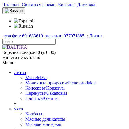
Главная
Связаться с нами
Корзина
Доставка
телефон: 691683619
магазин: 977071885
:
Логин
Корзина товаров: 0 (€ 0.00)
Ничего не куплено!
Меню
Литва
Мясо/Mėsa
Молочные продукты/Pieno produktai
Консервы/Konservai
Перекусы/Užkandžiai
Напитки/Gėrimai
+
мясо
Колбасы
Мясные деликатесы
Мясные консервы