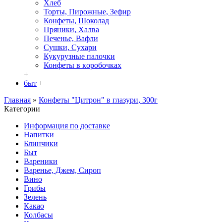
Хлеб
Торты, Пирожные, Зефир
Конфеты, Шоколад
Пряники, Халва
Печенье, Вафли
Сушки, Сухари
Кукурузные палочки
Конфеты в кoробочках
+
быт
+
Главная
»
Конфеты "Цитрон" в глазури, 300г
Категории
Информация по доставке
Hапитки
Блинчики
Быт
Вареники
Варенье, Джем, Сироп
Вино
Грибы
Зелень
Какао
Колбасы