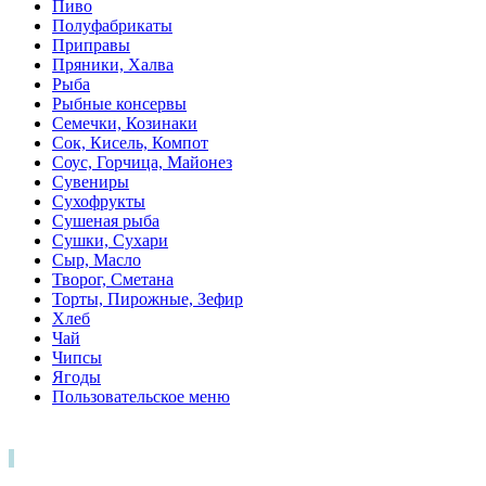
Пиво
Полуфабрикаты
Приправы
Пряники, Халва
Рыба
Рыбные консервы
Семечки, Козинаки
Сок, Кисель, Компот
Соус, Горчица, Майонез
Сувениры
Сухофрукты
Сушеная рыба
Сушки, Сухари
Сыр, Масло
Творог, Сметана
Торты, Пирожные, Зефир
Хлеб
Чай
Чипсы
Ягоды
Пользовательское меню