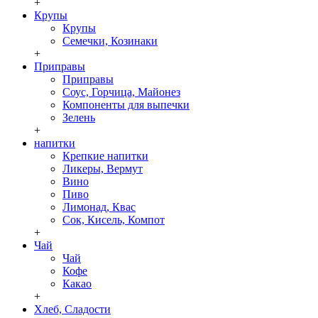
+
Крупы
Крупы
Семечки, Козинаки
+
Приправы
Приправы
Соус, Горчица, Майонез
Компоненты для выпечки
Зелень
+
напитки
Крепкие напитки
Ликеры, Вермут
Вино
Пиво
Лимонад, Квас
Сок, Кисель, Компот
+
Чай
Чай
Кофе
Какао
+
Хлеб, Сладости