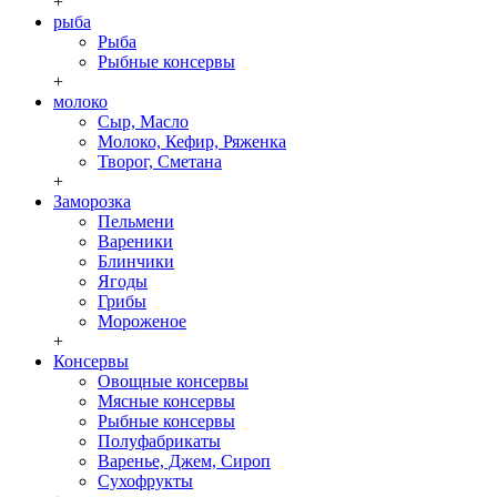
+
рыба
Рыба
Рыбные консервы
+
молоко
Сыр, Масло
Молоко, Кефир, Ряженка
Творог, Сметана
+
Заморозка
Пельмени
Вареники
Блинчики
Ягоды
Грибы
Мороженое
+
Консервы
Овощные консервы
Мясные консервы
Рыбные консервы
Полуфабрикаты
Варенье, Джем, Сироп
Сухофрукты