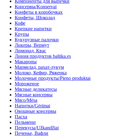
Компоненты для выпечки
Консервы/Konservai
Конфеты в кoробочках
Конфеты, Шоколад
Кофе
Крепкие напитки
Крупы
Кукурузные палочки
Ликеры, Вермут
Лимонад, Квас
Линия продуктов baltika.es
Макароны
Мармелад, рахат-лукум
Молоко, Кефир, Ряженка
Молочные продукты/Pieno produktai
Мороженое
Мясные деликатесы
Мясные консервы
Мясо/Mėsa
Напитки/Gėrimai
Овощные консервы
Пасха
Пельмени
Перекусы/Užkandžiai
Печенье, Вафли