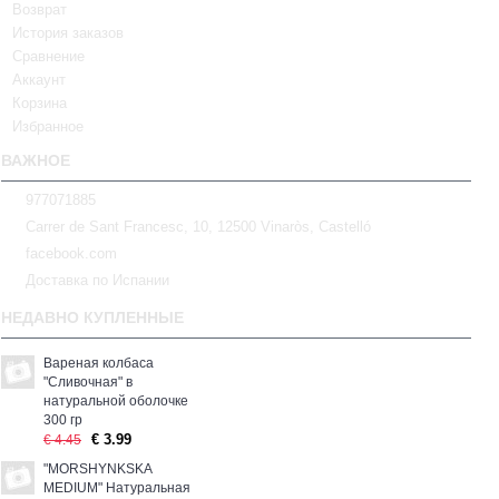
Возврат
История заказов
Сравнение
Аккаунт
Корзина
Избранное
ВАЖНОЕ
977071885
Carrer de Sant Francesc, 10, 12500 Vinaròs, Castelló
facebook.com
Доставка по Испании
НЕДАВНО КУПЛЕННЫЕ
Вареная колбаса
"Сливочная" в
натуральной оболочке
300 гр
€ 3.99
€ 4.45
"MORSHYNKSKA
MEDIUM" Натуральная