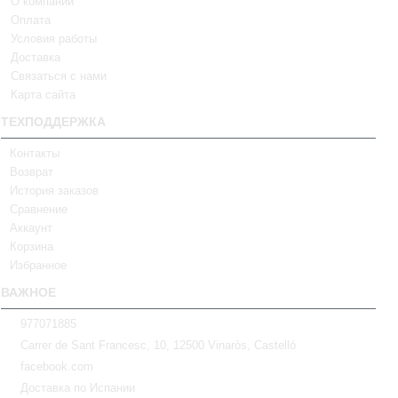
О компании
Оплата
Условия работы
Доставка
Связаться с нами
Карта сайта
ТЕХПОДДЕРЖКА
Контакты
Возврат
История заказов
Сравнение
Аккаунт
Корзина
Избранное
ВАЖНОЕ
977071885
Carrer de Sant Francesc, 10, 12500 Vinaròs, Castelló
facebook.com
Доставка по Испании