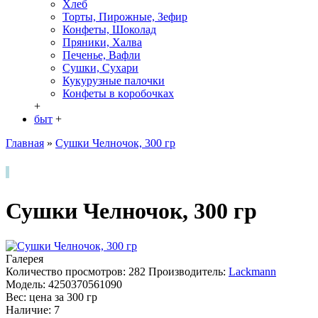
Хлеб
Торты, Пирожные, Зефир
Конфеты, Шоколад
Пряники, Халва
Печенье, Вафли
Сушки, Сухари
Кукурузные палочки
Конфеты в кoробочках
+
быт
+
Главная
»
Сушки Челночок, 300 гp
Сушки Челночок, 300 гp
Галерея
Количество просмотров: 282
Производитель:
Lackmann
Модель:
4250370561090
Вес: цена за
300
гр
Наличие:
7