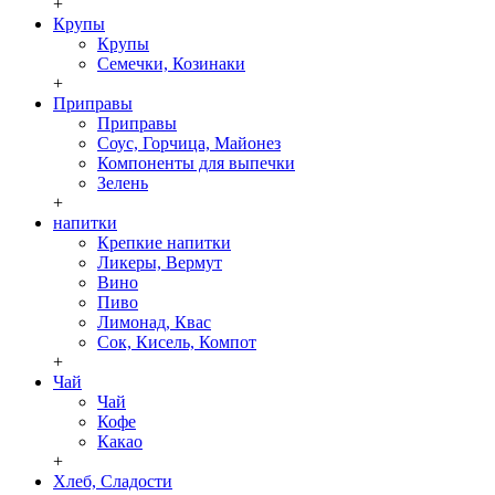
+
Крупы
Крупы
Семечки, Козинаки
+
Приправы
Приправы
Соус, Горчица, Майонез
Компоненты для выпечки
Зелень
+
напитки
Крепкие напитки
Ликеры, Вермут
Вино
Пиво
Лимонад, Квас
Сок, Кисель, Компот
+
Чай
Чай
Кофе
Какао
+
Хлеб, Сладости