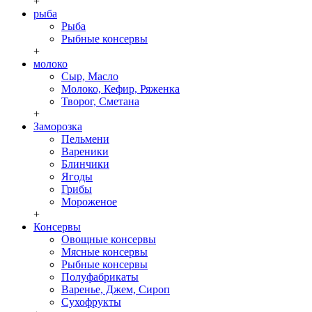
+
рыба
Рыба
Рыбные консервы
+
молоко
Сыр, Масло
Молоко, Кефир, Ряженка
Творог, Сметана
+
Заморозка
Пельмени
Вареники
Блинчики
Ягоды
Грибы
Мороженое
+
Консервы
Овощные консервы
Мясные консервы
Рыбные консервы
Полуфабрикаты
Варенье, Джем, Сироп
Сухофрукты