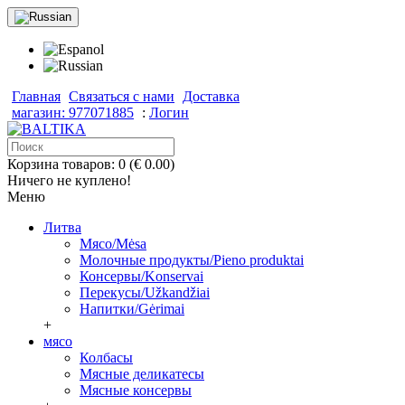
Главная
Связаться с нами
Доставка
магазин: 977071885
:
Логин
Корзина товаров: 0 (€ 0.00)
Ничего не куплено!
Меню
Литва
Мясо/Mėsa
Молочные продукты/Pieno produktai
Консервы/Konservai
Перекусы/Užkandžiai
Напитки/Gėrimai
+
мясо
Колбасы
Мясные деликатесы
Мясные консервы