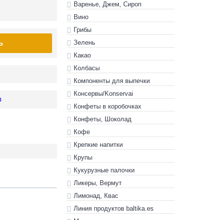
Варенье, Джем, Сироп
Вино
Грибы
Зелень
Ь
Какао
Колбасы
Компоненты для выпечки
Консервы/Konservai
в
Конфеты в кoробочках
Конфеты, Шоколад
Кофе
Крепкие напитки
Крупы
Кукурузные палочки
Ликеры, Вермут
Лимонад, Квас
Линия продуктов baltika.es