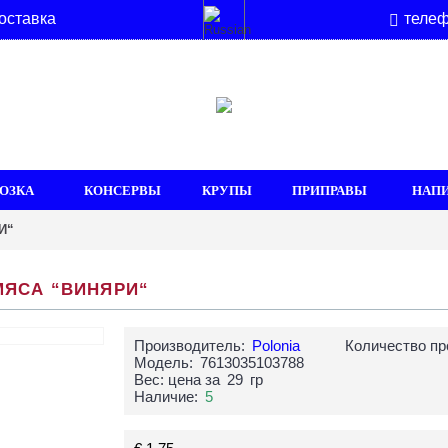
оставка
телеф
ОЗКА
КОНСЕРВЫ
КРУПЫ
ПРИПРАВЫ
НАП
И“
МЯСА “ВИНЯРИ“
Производитель:
Polonia
Количество пр
Модель:
7613035103788
Вес: цена за
29
гр
Наличие:
5