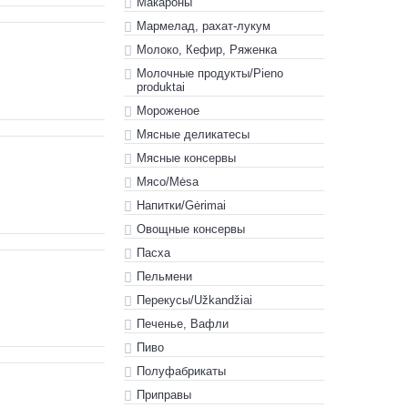
Макароны
Мармелад, рахат-лукум
Молоко, Кефир, Ряженка
Молочные продукты/Pieno
produktai
Мороженое
Мясные деликатесы
Мясные консервы
Мясо/Mėsa
Напитки/Gėrimai
Овощные консервы
Пасха
Пельмени
Перекусы/Užkandžiai
Печенье, Вафли
Пиво
Полуфабрикаты
Приправы