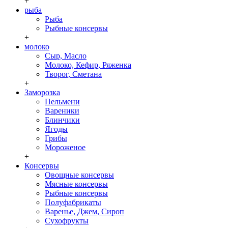
+
рыба
Рыба
Рыбные консервы
+
молоко
Сыр, Масло
Молоко, Кефир, Ряженка
Творог, Сметана
+
Заморозка
Пельмени
Вареники
Блинчики
Ягоды
Грибы
Мороженое
+
Консервы
Овощные консервы
Мясные консервы
Рыбные консервы
Полуфабрикаты
Варенье, Джем, Сироп
Сухофрукты