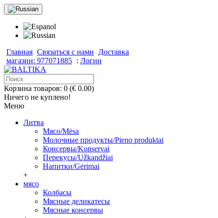
Главная
Связаться с нами
Доставка
магазин: 977071885
:
Логин
Корзина товаров: 0 (€ 0.00)
Ничего не куплено!
Меню
Литва
Мясо/Mėsa
Молочные продукты/Pieno produktai
Консервы/Konservai
Перекусы/Užkandžiai
Напитки/Gėrimai
+
мясо
Колбасы
Мясные деликатесы
Мясные консервы