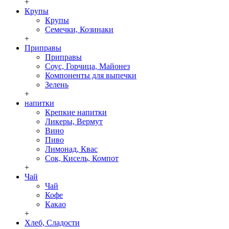
+
Крупы
Крупы
Семечки, Козинаки
+
Приправы
Приправы
Соус, Горчица, Майонез
Компоненты для выпечки
Зелень
+
напитки
Крепкие напитки
Ликеры, Вермут
Вино
Пиво
Лимонад, Квас
Сок, Кисель, Компот
+
Чай
Чай
Кофе
Какао
+
Хлеб, Сладости