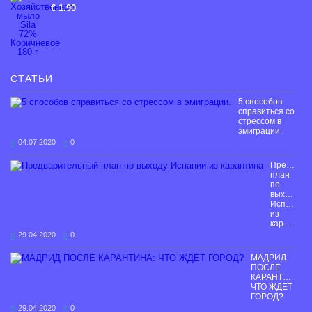
€ 1.90
СТАТЬИ
5 способов
справиться со
стрессом в
эмиграции.
04.07.2020
0
Предвари
план
по
выходу
Испании
из
карантина
29.04.2020
0
МАДРИД
ПОСЛЕ
КАРАНТИНА:
ЧТО ЖДЕТ
ГОРОД?
29.04.2020
0