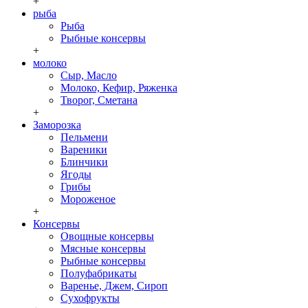
+
рыба
Рыба
Рыбные консервы
+
молоко
Сыр, Масло
Молоко, Кефир, Ряженка
Творог, Сметана
+
Заморозка
Пельмени
Вареники
Блинчики
Ягоды
Грибы
Мороженое
+
Консервы
Овощные консервы
Мясные консервы
Рыбные консервы
Полуфабрикаты
Варенье, Джем, Сироп
Сухофрукты