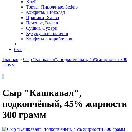
Хлеб
Торты, Пирожные, Зефир
Конфеты, Шоколад
Пряники, Халва
Печенье, Вафли
Сушки, Сухари
Кукурузные палочки
Конфеты в кoробочках
+
быт
+
Главная
»
Сыр "Кашкавал", подкопчёный, 45% жирности 300
грамм
Сыр "Кашкавал",
подкопчёный, 45% жирности
300 грамм