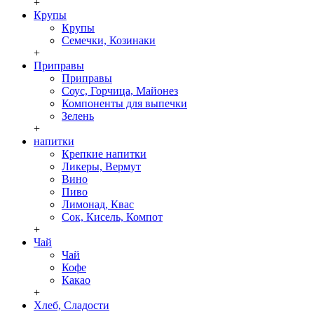
+
Крупы
Крупы
Семечки, Козинаки
+
Приправы
Приправы
Соус, Горчица, Майонез
Компоненты для выпечки
Зелень
+
напитки
Крепкие напитки
Ликеры, Вермут
Вино
Пиво
Лимонад, Квас
Сок, Кисель, Компот
+
Чай
Чай
Кофе
Какао
+
Хлеб, Сладости