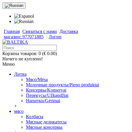
Главная
Связаться с нами
Доставка
магазин: 977071885
:
Логин
Корзина товаров: 0 (€ 0.00)
Ничего не куплено!
Меню
Литва
Мясо/Mėsa
Молочные продукты/Pieno produktai
Консервы/Konservai
Перекусы/Užkandžiai
Напитки/Gėrimai
+
мясо
Колбасы
Мясные деликатесы
Мясные консервы