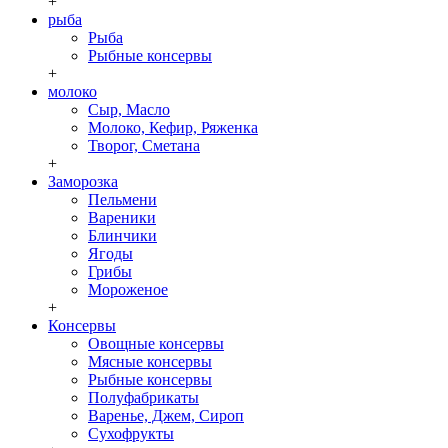
+
рыба
Рыба
Рыбные консервы
+
молоко
Сыр, Масло
Молоко, Кефир, Ряженка
Творог, Сметана
+
Заморозка
Пельмени
Вареники
Блинчики
Ягоды
Грибы
Мороженое
+
Консервы
Овощные консервы
Мясные консервы
Рыбные консервы
Полуфабрикаты
Варенье, Джем, Сироп
Сухофрукты