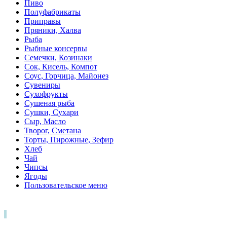
Пиво
Полуфабрикаты
Приправы
Пряники, Халва
Рыба
Рыбные консервы
Семечки, Козинаки
Сок, Кисель, Компот
Соус, Горчица, Майонез
Сувениры
Сухофрукты
Сушеная рыба
Сушки, Сухари
Сыр, Масло
Творог, Сметана
Торты, Пирожные, Зефир
Хлеб
Чай
Чипсы
Ягоды
Пользовательское меню