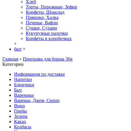
Хлеб
Торты, Пирожные, Зефир
Конфеты, Шоколад
Пряники, Халва
Печенье, Вафли
Сушки, Сухари
Кукурузные палочки
Конфеты в кoробочках
+
быт
+
Главная
»
Приправа для борща 30g
Категории
Информация по доставке
Hапитки
Блинчики
Быт
Вареники
Варенье, Джем, Сироп
Вино
Грибы
Зелень
Какао
Колбасы