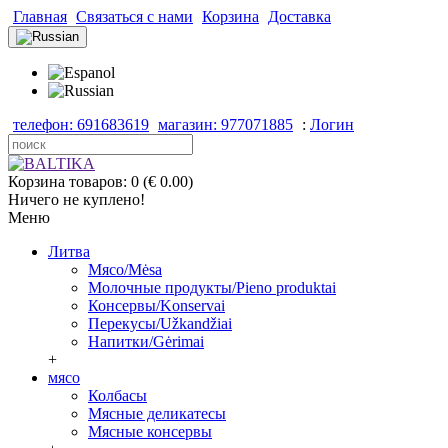
Главная
Связаться с нами
Корзина
Доставка
телефон: 691683619
магазин: 977071885
:
Логин
Корзина товаров: 0 (€ 0.00)
Ничего не куплено!
Меню
Литва
Мясо/Mėsa
Молочные продукты/Pieno produktai
Консервы/Konservai
Перекусы/Užkandžiai
Напитки/Gėrimai
+
мясо
Колбасы
Мясные деликатесы
Мясные консервы