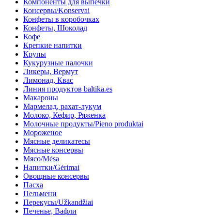
Компоненты для выпечки
Консервы/Konservai
Конфеты в кoробочках
Конфеты, Шоколад
Кофе
Крепкие напитки
Крупы
Кукурузные палочки
Ликеры, Вермут
Лимонад, Квас
Линия продуктов baltika.es
Макароны
Мармелад, рахат-лукум
Молоко, Кефир, Ряженка
Молочные продукты/Pieno produktai
Мороженое
Мясные деликатесы
Мясные консервы
Мясо/Mėsa
Напитки/Gėrimai
Овощные консервы
Пасха
Пельмени
Перекусы/Užkandžiai
Печенье, Вафли