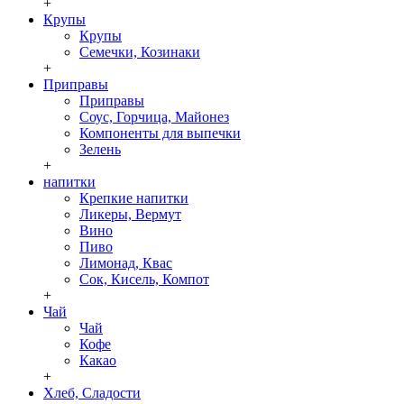
+
Крупы
Крупы
Семечки, Козинаки
+
Приправы
Приправы
Соус, Горчица, Майонез
Компоненты для выпечки
Зелень
+
напитки
Крепкие напитки
Ликеры, Вермут
Вино
Пиво
Лимонад, Квас
Сок, Кисель, Компот
+
Чай
Чай
Кофе
Какао
+
Хлеб, Сладости