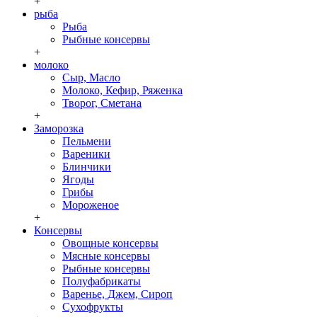
+
рыба
Рыба
Рыбные консервы
+
молоко
Сыр, Масло
Молоко, Кефир, Ряженка
Творог, Сметана
+
Заморозка
Пельмени
Вареники
Блинчики
Ягоды
Грибы
Мороженое
+
Консервы
Овощные консервы
Мясные консервы
Рыбные консервы
Полуфабрикаты
Варенье, Джем, Сироп
Сухофрукты