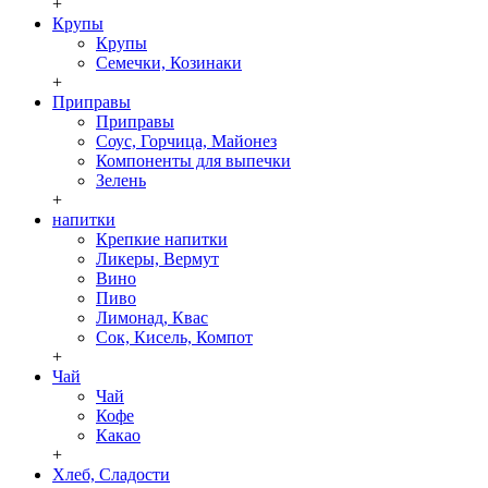
+
Крупы
Крупы
Семечки, Козинаки
+
Приправы
Приправы
Соус, Горчица, Майонез
Компоненты для выпечки
Зелень
+
напитки
Крепкие напитки
Ликеры, Вермут
Вино
Пиво
Лимонад, Квас
Сок, Кисель, Компот
+
Чай
Чай
Кофе
Какао
+
Хлеб, Сладости