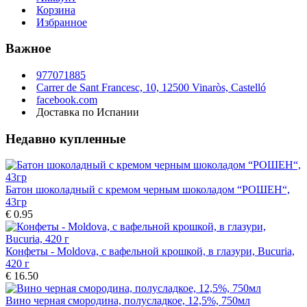
Корзина
Избранное
Важное
977071885
Carrer de Sant Francesc, 10, 12500 Vinaròs, Castelló
facebook.com
Доставка по Испании
Недавно купленные
Батон шоколадный с кремом черным шоколадом “РОШЕН“,
43гp
€ 0.95
Конфеты - Moldova, с вафельной крошкой, в глазури, Bucuria,
420 г
€ 16.50
Вино черная смородина, полусладкое, 12,5%, 750мл