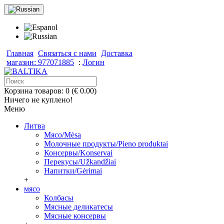
Главная
Связаться с нами
Доставка
магазин: 977071885
:
Логин
Корзина товаров: 0 (€ 0.00)
Ничего не куплено!
Меню
Литва
Мясо/Mėsa
Молочные продукты/Pieno produktai
Консервы/Konservai
Перекусы/Užkandžiai
Напитки/Gėrimai
+
мясо
Колбасы
Мясные деликатесы
Мясные консервы