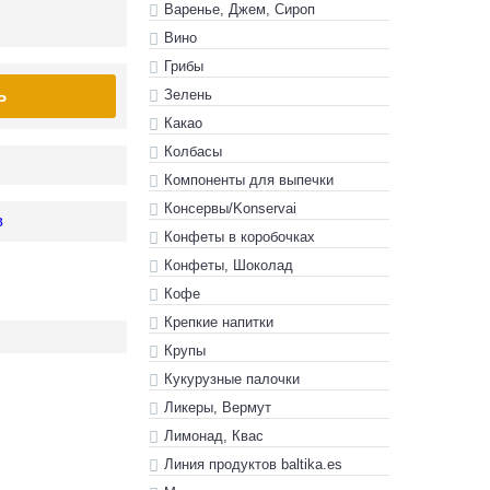
Варенье, Джем, Сироп
Вино
Грибы
Зелень
Ь
Какао
Колбасы
Компоненты для выпечки
Консервы/Konservai
в
Конфеты в кoробочках
Конфеты, Шоколад
Кофе
Крепкие напитки
Крупы
Кукурузные палочки
Ликеры, Вермут
Лимонад, Квас
Линия продуктов baltika.es