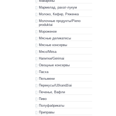
Макароны
Мармелад, рахат-лукум
Молоко, Кефир, Ряженка
Молочные продукты/Pieno
produktai
Мороженое
Мясные деликатесы
Мясные консервы
Мясо/Mėsa
Напитки/Gėrimai
Овощные консервы
Пасха
Пельмени
Перекусы/Užkandžiai
Печенье, Вафли
Пиво
Полуфабрикаты
Приправы