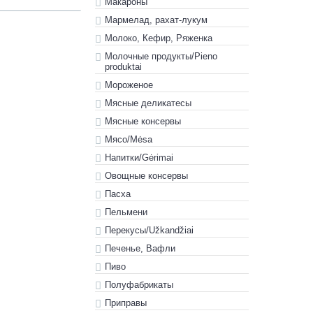
Макароны
Мармелад, рахат-лукум
Молоко, Кефир, Ряженка
Молочные продукты/Pieno
produktai
Мороженое
Мясные деликатесы
Мясные консервы
Мясо/Mėsa
Напитки/Gėrimai
Овощные консервы
Пасха
Пельмени
Перекусы/Užkandžiai
Печенье, Вафли
Пиво
Полуфабрикаты
Приправы