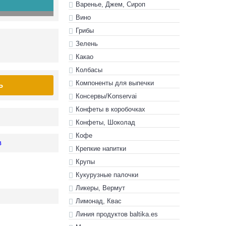
Варенье, Джем, Сироп
Вино
Грибы
Зелень
Какао
Колбасы
Компоненты для выпечки
Ь
Консервы/Konservai
Конфеты в кoробочках
Конфеты, Шоколад
Кофе
в
Крепкие напитки
Крупы
Кукурузные палочки
Ликеры, Вермут
Лимонад, Квас
Линия продуктов baltika.es