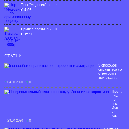
Торт "Медовик" по оригинальному рецепту
€ 4.65
Брынза овечья “ЕЛЕНА“, 800гp
€ 15.90
СТАТЬИ
5 способов
справиться со
стрессом в
эмиграции.
04.07.2020
0
Предвари
план
по
выходу
Испании
из
карантина
29.04.2020
0