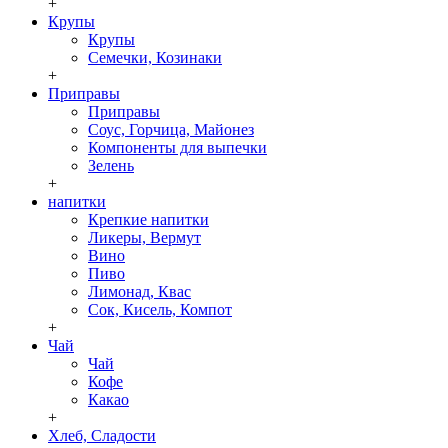
+
Крупы
Крупы
Семечки, Козинаки
+
Приправы
Приправы
Соус, Горчица, Майонез
Компоненты для выпечки
Зелень
+
напитки
Крепкие напитки
Ликеры, Вермут
Вино
Пиво
Лимонад, Квас
Сок, Кисель, Компот
+
Чай
Чай
Кофе
Какао
+
Хлеб, Сладости