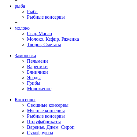
+
рыба
Рыба
Рыбные консервы
+
молоко
Сыр, Масло
Молоко, Кефир, Ряженка
Творог, Сметана
+
Заморозка
Пельмени
Вареники
Блинчики
Ягоды
Грибы
Мороженое
+
Консервы
Овощные консервы
Мясные консервы
Рыбные консервы
Полуфабрикаты
Варенье, Джем, Сироп
Сухофрукты