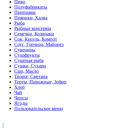
Пиво
Полуфабрикаты
Приправы
Пряники, Халва
Рыба
Рыбные консервы
Семечки, Козинаки
Сок, Кисель, Компот
Соус, Горчица, Майонез
Сувениры
Сухофрукты
Сушеная рыба
Сушки, Сухари
Сыр, Масло
Творог, Сметана
Торты, Пирожные, Зефир
Хлеб
Чай
Чипсы
Ягоды
Пользовательское меню