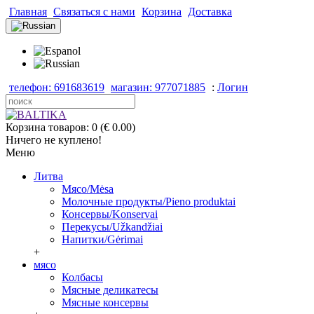
Главная
Связаться с нами
Корзина
Доставка
телефон: 691683619
магазин: 977071885
:
Логин
Корзина товаров: 0 (€ 0.00)
Ничего не куплено!
Меню
Литва
Мясо/Mėsa
Молочные продукты/Pieno produktai
Консервы/Konservai
Перекусы/Užkandžiai
Напитки/Gėrimai
+
мясо
Колбасы
Мясные деликатесы
Мясные консервы