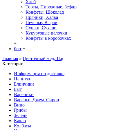
Хлеб
Торты, Пирожные, Зефир
Конфеты, Шоколад
Пряники, Халва
Печенье, Вафли
Сушки, Сухари
Кукурузные палочки
Конфеты в кoробочках
+
быт
+
Главная
»
Цветочный мед, 1kg
Категории
Информация по доставке
Hапитки
Блинчики
Быт
Вареники
Варенье, Джем, Сироп
Вино
Грибы
Зелень
Какао
Колбасы