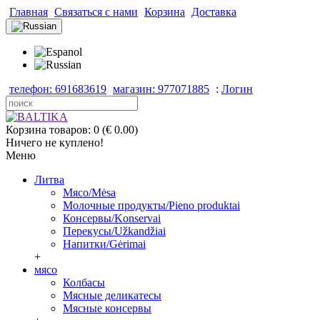
Главная
Связаться с нами
Корзина
Доставка
телефон: 691683619
магазин: 977071885
:
Логин
Корзина товаров: 0 (€ 0.00)
Ничего не куплено!
Меню
Литва
Мясо/Mėsa
Молочные продукты/Pieno produktai
Консервы/Konservai
Перекусы/Užkandžiai
Напитки/Gėrimai
+
мясо
Колбасы
Мясные деликатесы
Мясные консервы