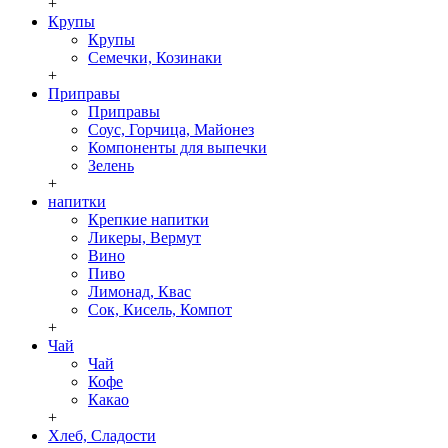
+
Крупы
Крупы
Семечки, Козинаки
+
Приправы
Приправы
Соус, Горчица, Майонез
Компоненты для выпечки
Зелень
+
напитки
Крепкие напитки
Ликеры, Вермут
Вино
Пиво
Лимонад, Квас
Сок, Кисель, Компот
+
Чай
Чай
Кофе
Какао
+
Хлеб, Сладости