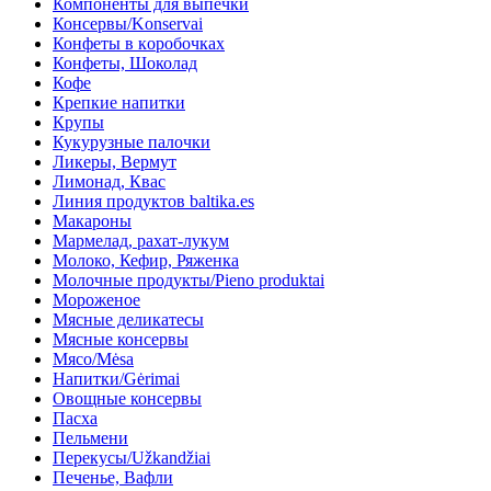
Компоненты для выпечки
Консервы/Konservai
Конфеты в кoробочках
Конфеты, Шоколад
Кофе
Крепкие напитки
Крупы
Кукурузные палочки
Ликеры, Вермут
Лимонад, Квас
Линия продуктов baltika.es
Макароны
Мармелад, рахат-лукум
Молоко, Кефир, Ряженка
Молочные продукты/Pieno produktai
Мороженое
Мясные деликатесы
Мясные консервы
Мясо/Mėsa
Напитки/Gėrimai
Овощные консервы
Пасха
Пельмени
Перекусы/Užkandžiai
Печенье, Вафли