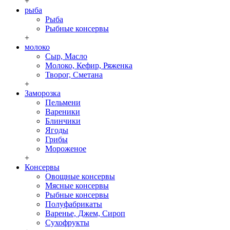
+
рыба
Рыба
Рыбные консервы
+
молоко
Сыр, Масло
Молоко, Кефир, Ряженка
Творог, Сметана
+
Заморозка
Пельмени
Вареники
Блинчики
Ягоды
Грибы
Мороженое
+
Консервы
Овощные консервы
Мясные консервы
Рыбные консервы
Полуфабрикаты
Варенье, Джем, Сироп
Сухофрукты