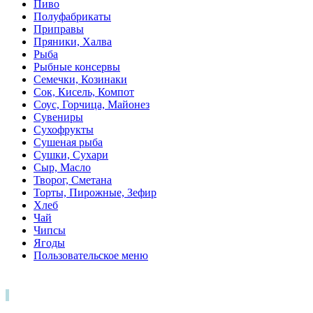
Пиво
Полуфабрикаты
Приправы
Пряники, Халва
Рыба
Рыбные консервы
Семечки, Козинаки
Сок, Кисель, Компот
Соус, Горчица, Майонез
Сувениры
Сухофрукты
Сушеная рыба
Сушки, Сухари
Сыр, Масло
Творог, Сметана
Торты, Пирожные, Зефир
Хлеб
Чай
Чипсы
Ягоды
Пользовательское меню