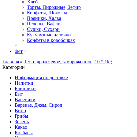
Хлеб
Торты, Пирожные, Зефир
Конфеты, Шоколад
Пряники, Халва
Печенье, Вафли
Сушки, Сухари
Кукурузные палочки
Конфеты в кoробочках
+
быт
+
Главная
»
Тесто дрожжевое, замороженное, 10 * 1kg
Категории
Информация по доставке
Hапитки
Блинчики
Быт
Вареники
Варенье, Джем, Сироп
Вино
Грибы
Зелень
Какао
Колбасы