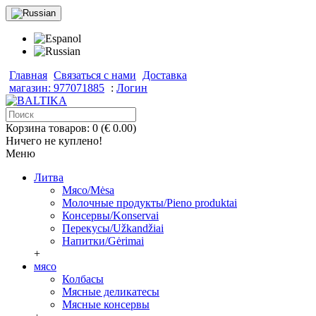
Главная
Связаться с нами
Доставка
магазин: 977071885
:
Логин
Корзина товаров: 0 (€ 0.00)
Ничего не куплено!
Меню
Литва
Мясо/Mėsa
Молочные продукты/Pieno produktai
Консервы/Konservai
Перекусы/Užkandžiai
Напитки/Gėrimai
+
мясо
Колбасы
Мясные деликатесы
Мясные консервы