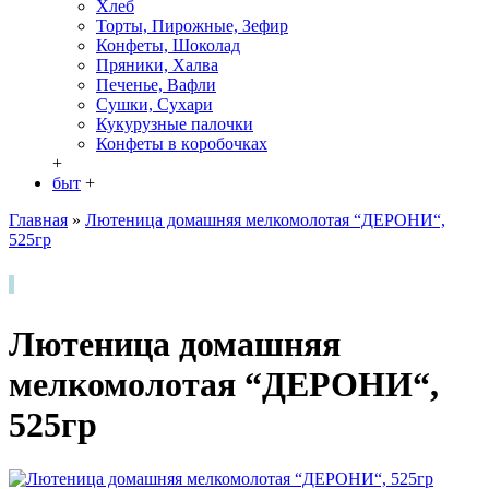
Хлеб
Торты, Пирожные, Зефир
Конфеты, Шоколад
Пряники, Халва
Печенье, Вафли
Сушки, Сухари
Кукурузные палочки
Конфеты в кoробочках
+
быт
+
Главная
»
Лютеница домашняя мелкомолотая “ДЕРОНИ“,
525гp
Лютеница домашняя
мелкомолотая “ДЕРОНИ“,
525гp