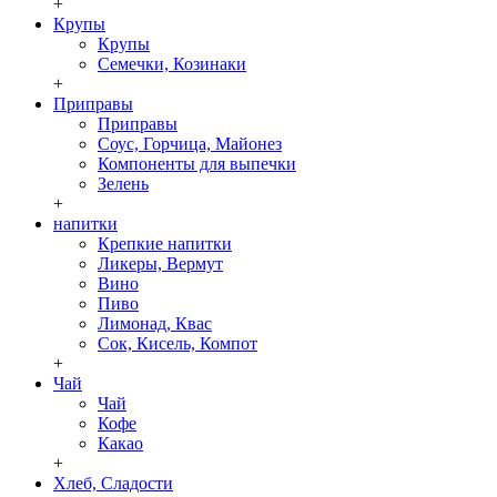
+
Крупы
Крупы
Семечки, Козинаки
+
Приправы
Приправы
Соус, Горчица, Майонез
Компоненты для выпечки
Зелень
+
напитки
Крепкие напитки
Ликеры, Вермут
Вино
Пиво
Лимонад, Квас
Сок, Кисель, Компот
+
Чай
Чай
Кофе
Какао
+
Хлеб, Сладости