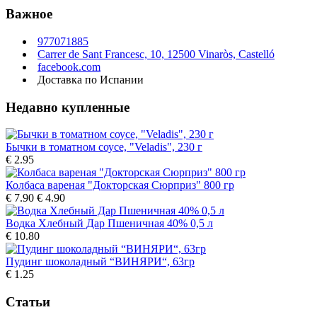
Важное
977071885
Carrer de Sant Francesc, 10, 12500 Vinaròs, Castelló
facebook.com
Доставка по Испании
Недавно купленные
Бычки в томатном соусе, "Veladis", 230 г
€ 2.95
Колбаса вареная "Докторская Сюрприз" 800 гр
€ 7.90
€ 4.90
Водка Хлебный Дар Пшеничная 40% 0,5 л
€ 10.80
Пудинг шоколадный “ВИНЯРИ“, 63гp
€ 1.25
Статьи