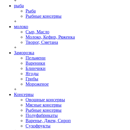
+
рыба
Рыба
Рыбные консервы
+
молоко
Сыр, Масло
Молоко, Кефир, Ряженка
Творог, Сметана
+
Заморозка
Пельмени
Вареники
Блинчики
Ягоды
Грибы
Мороженое
+
Консервы
Овощные консервы
Мясные консервы
Рыбные консервы
Полуфабрикаты
Варенье, Джем, Сироп
Сухофрукты