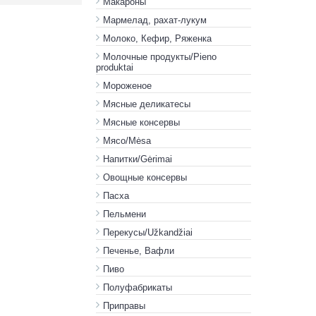
Макароны
Мармелад, рахат-лукум
Молоко, Кефир, Ряженка
Молочные продукты/Pieno
produktai
Мороженое
Мясные деликатесы
Мясные консервы
Мясо/Mėsa
Напитки/Gėrimai
Овощные консервы
Пасха
Пельмени
Перекусы/Užkandžiai
Печенье, Вафли
Пиво
Полуфабрикаты
Приправы