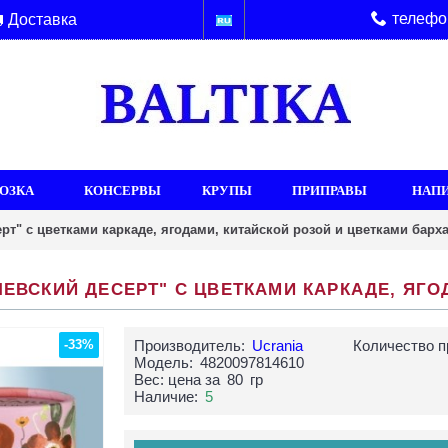
телефо
Доставка
ОЗКА
КОНСЕРВЫ
КРУПЫ
ПРИПРАВЫ
НАП
т" с цветками каркаде, ягодами, китайской розой и цветками барх
-33%
Производитель:
Ucrania
Количество п
Модель:
4820097814610
Вес: цена за
80
гр
Наличие:
5