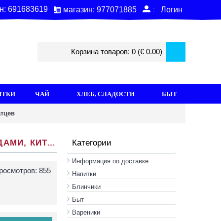
н: 691683619
:
магазин: 977071885
Логин
Корзина товаров: 0 (€ 0.00)
ИТКИ
ЧАЙ
ХЛЕБ, СЛАДОСТИ
БЫТ
атцев
ЦВЕТОЧНО-ФРУКТОВЫЙ ЧАЙ "КОРОЛЕВСКИЙ ДЕСЕРТ" С ЦВЕТКАМИ КАРКАДЕ, ЯГОДАМИ, КИТАЙСКОЙ РОЗОЙ И ЦВЕТКАМИ БАРХАТЦЕВ
Категории
Информация по доставке
росмотров: 855
Hапитки
Блинчики
Быт
Вареники