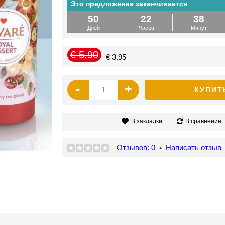
Это предложение заканчивается
50
22
38
Дней
Часов
Минут
€ 5.90
€ 3.95
-
+
КУПИТ
В закладки
В сравнение
Отзывов: 0
Написать отзыв
•