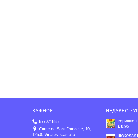
ВАЖНОЕ
НЕДАВНО КУ
977071885
€ 0.95
Carrer de Sant Francesc, 10,
12500 Vinaròs, Castelló