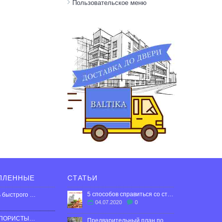
Пользовательское меню
ПЛЕННЫЕ
СТАТЬИ
5 способов справиться со стрессом в эмиграции.
Вермишель быстрого приготовления со вкусом курицы, 60г
04.07.2020
0
ШОКОЛАД ПОРИСТЫЙ MILK BUBBLE ROSHEN, 80Г
Предварительный план по выходу Испании из карантина