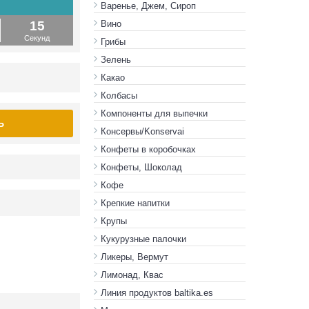
Варенье, Джем, Сироп
14
Вино
Секунд
Грибы
Зелень
Какао
Колбасы
Компоненты для выпечки
Ь
Консервы/Konservai
Конфеты в кoробочках
Конфеты, Шоколад
Кофе
Крепкие напитки
Крупы
Кукурузные палочки
Ликеры, Вермут
Лимонад, Квас
Линия продуктов baltika.es