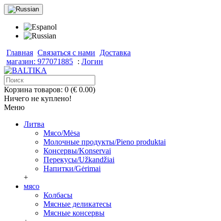
Главная
Связаться с нами
Доставка
магазин: 977071885
:
Логин
Корзина товаров: 0 (€ 0.00)
Ничего не куплено!
Меню
Литва
Мясо/Mėsa
Молочные продукты/Pieno produktai
Консервы/Konservai
Перекусы/Užkandžiai
Напитки/Gėrimai
+
мясо
Колбасы
Мясные деликатесы
Мясные консервы