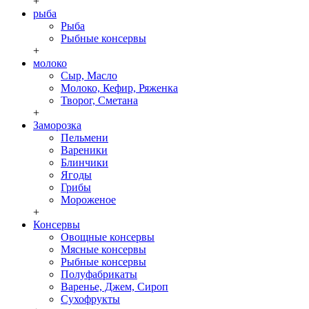
+
рыба
Рыба
Рыбные консервы
+
молоко
Сыр, Масло
Молоко, Кефир, Ряженка
Творог, Сметана
+
Заморозка
Пельмени
Вареники
Блинчики
Ягоды
Грибы
Мороженое
+
Консервы
Овощные консервы
Мясные консервы
Рыбные консервы
Полуфабрикаты
Варенье, Джем, Сироп
Сухофрукты