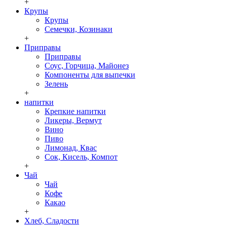
+
Крупы
Крупы
Семечки, Козинаки
+
Приправы
Приправы
Соус, Горчица, Майонез
Компоненты для выпечки
Зелень
+
напитки
Крепкие напитки
Ликеры, Вермут
Вино
Пиво
Лимонад, Квас
Сок, Кисель, Компот
+
Чай
Чай
Кофе
Какао
+
Хлеб, Сладости