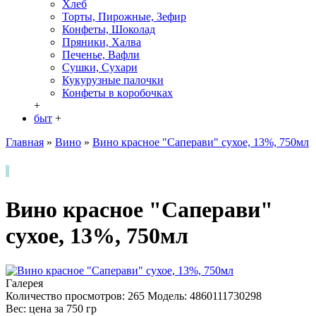
Хлеб
Торты, Пирожные, Зефир
Конфеты, Шоколад
Пряники, Халва
Печенье, Вафли
Сушки, Сухари
Кукурузные палочки
Конфеты в кoробочках
+
быт
+
Главная
»
Вино
»
Вино красное "Саперави" сухое, 13%, 750мл
Вино красное "Саперави"
сухое, 13%, 750мл
Галерея
Количество просмотров: 265
Модель:
4860111730298
Вес: цена за
750
гр