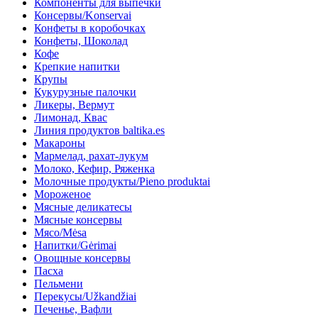
Компоненты для выпечки
Консервы/Konservai
Конфеты в кoробочках
Конфеты, Шоколад
Кофе
Крепкие напитки
Крупы
Кукурузные палочки
Ликеры, Вермут
Лимонад, Квас
Линия продуктов baltika.es
Макароны
Мармелад, рахат-лукум
Молоко, Кефир, Ряженка
Молочные продукты/Pieno produktai
Мороженое
Мясные деликатесы
Мясные консервы
Мясо/Mėsa
Напитки/Gėrimai
Овощные консервы
Пасха
Пельмени
Перекусы/Užkandžiai
Печенье, Вафли