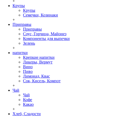
+
Крупы
Крупы
Семечки, Козинаки
+
Приправы
Приправы
Соус, Горчица, Майонез
Компоненты для выпечки
Зелень
+
напитки
Крепкие напитки
Ликеры, Вермут
Вино
Пиво
Лимонад, Квас
Сок, Кисель, Компот
+
Чай
Чай
Кофе
Какао
+
Хлеб, Сладости