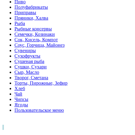
Пиво
Полуфабрикаты
Приправы
Пряники, Халва
Рыба
Рыбные консервы
Семечки, Козинаки
Сок, Кисель, Компот
Соус, Горчица, Майонез
Сувениры
Сухофрукты
Сушеная рыба
Сушки, Сухари
Сыр, Масло
Творог, Сметана
Торты, Пирожные, Зефир
Хлеб
Чай
Чипсы
Ягоды
Пользовательское меню