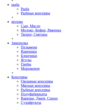
+
рыба
Рыба
Рыбные консервы
+
молоко
Сыр, Масло
Молоко, Кефир, Ряженка
Творог, Сметана
+
Заморозка
Пельмени
Вареники
Блинчики
Ягоды
Грибы
Мороженое
+
Консервы
Овощные консервы
Мясные консервы
Рыбные консервы
Полуфабрикаты
Варенье, Джем, Сироп
Сухофрукты