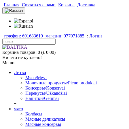
Главная
Связаться с нами
Корзина
Доставка
телефон: 691683619
магазин: 977071885
:
Логин
Корзина товаров: 0 (€ 0.00)
Ничего не куплено!
Меню
Литва
Мясо/Mėsa
Молочные продукты/Pieno produktai
Консервы/Konservai
Перекусы/Užkandžiai
Напитки/Gėrimai
+
мясо
Колбасы
Мясные деликатесы
Мясные консервы