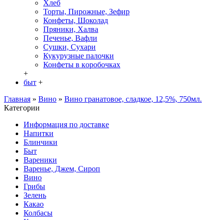
Хлеб
Торты, Пирожные, Зефир
Конфеты, Шоколад
Пряники, Халва
Печенье, Вафли
Сушки, Сухари
Кукурузные палочки
Конфеты в кoробочках
+
быт
+
Главная
»
Вино
»
Вино гранатовое, сладкое, 12,5%, 750мл.
Категории
Информация по доставке
Hапитки
Блинчики
Быт
Вареники
Варенье, Джем, Сироп
Вино
Грибы
Зелень
Какао
Колбасы