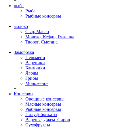
+
рыба
Рыба
Рыбные консервы
+
молоко
Сыр, Масло
Молоко, Кефир, Ряженка
Творог, Сметана
+
Заморозка
Пельмени
Вареники
Блинчики
Ягоды
Грибы
Мороженое
+
Консервы
Овощные консервы
Мясные консервы
Рыбные консервы
Полуфабрикаты
Варенье, Джем, Сироп
Сухофрукты