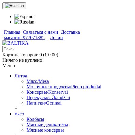
Главная
Связаться с нами
Доставка
магазин: 977071885
:
Логин
Корзина товаров: 0 (€ 0.00)
Ничего не куплено!
Меню
Литва
Мясо/Mėsa
Молочные продукты/Pieno produktai
Консервы/Konservai
Перекусы/Užkandžiai
Напитки/Gėrimai
+
мясо
Колбасы
Мясные деликатесы
Мясные консервы