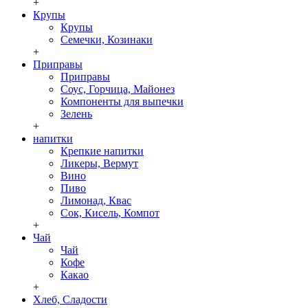
+
Крупы
Крупы
Семечки, Козинаки
+
Приправы
Приправы
Соус, Горчица, Майонез
Компоненты для выпечки
Зелень
+
напитки
Крепкие напитки
Ликеры, Вермут
Вино
Пиво
Лимонад, Квас
Сок, Кисель, Компот
+
Чай
Чай
Кофе
Какао
+
Хлеб, Сладости