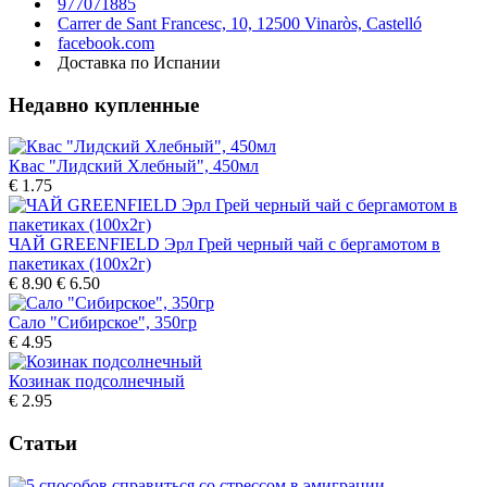
977071885
Carrer de Sant Francesc, 10, 12500 Vinaròs, Castelló
facebook.com
Доставка по Испании
Недавно купленные
Квас "Лидский Хлебный", 450мл
€ 1.75
ЧАЙ GREENFIELD Эрл Грей черный чай с бергамотом в
пакетиках (100х2г)
€ 8.90
€ 6.50
Сало "Сибирское", 350гp
€ 4.95
Козинак подсолнечный
€ 2.95
Статьи