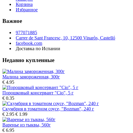
Корзина
Избранное
Важное
977071885
Carrer de Sant Francesc, 10, 12500 Vinaròs, Castelló
facebook.com
Доставка по Испании
Недавно купленные
Малина замороженная, 300г
€ 4.95
Порошковый консервант "Cio", 5 г
€ 0.35
Скумбрия в томатном соусе, "Bozman", 240 г
€ 2.95
€ 1.99
Варенье из тыквы, 560г
€ 6.95