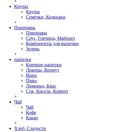
+
Крупы
Крупы
Семечки, Козинаки
+
Приправы
Приправы
Соус, Горчица, Майонез
Компоненты для выпечки
Зелень
+
напитки
Крепкие напитки
Ликеры, Вермут
Вино
Пиво
Лимонад, Квас
Сок, Кисель, Компот
+
Чай
Чай
Кофе
Какао
+
Хлеб, Сладости