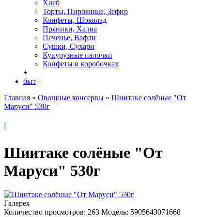
Хлеб
Торты, Пирожные, Зефир
Конфеты, Шоколад
Пряники, Халва
Печенье, Вафли
Сушки, Сухари
Кукурузные палочки
Конфеты в кoробочках
+
быт
+
Главная
»
Овощные консервы
»
Шиитаке солёные "От
Маруси" 530г
Шиитаке солёные "От
Маруси" 530г
Галерея
Количество просмотров: 263
Модель:
5905643071668