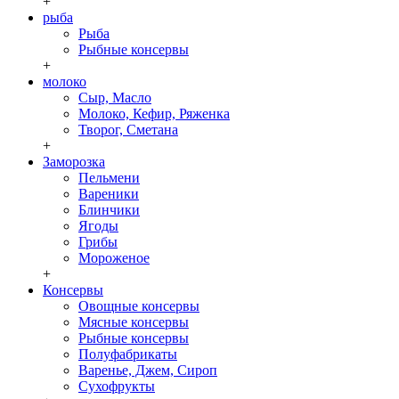
+
рыба
Рыба
Рыбные консервы
+
молоко
Сыр, Масло
Молоко, Кефир, Ряженка
Творог, Сметана
+
Заморозка
Пельмени
Вареники
Блинчики
Ягоды
Грибы
Мороженое
+
Консервы
Овощные консервы
Мясные консервы
Рыбные консервы
Полуфабрикаты
Варенье, Джем, Сироп
Сухофрукты