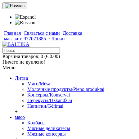
Главная
Связаться с нами
Доставка
магазин: 977071885
:
Логин
Корзина товаров: 0 (€ 0.00)
Ничего не куплено!
Меню
Литва
Мясо/Mėsa
Молочные продукты/Pieno produktai
Консервы/Konservai
Перекусы/Užkandžiai
Напитки/Gėrimai
+
мясо
Колбасы
Мясные деликатесы
Мясные консервы