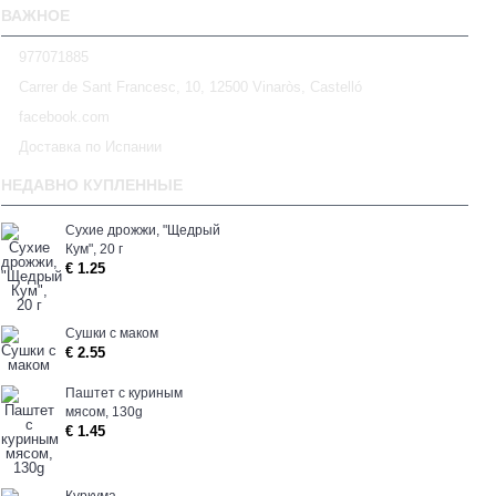
ВАЖНОЕ
977071885
Carrer de Sant Francesc, 10, 12500 Vinaròs, Castelló
facebook.com
Доставка по Испании
НЕДАВНО КУПЛЕННЫЕ
Сухие дрожжи, "Щедрый
Кум", 20 г
€ 1.25
Сушки с маком
€ 2.55
Паштет с куриным
мясом, 130g
€ 1.45