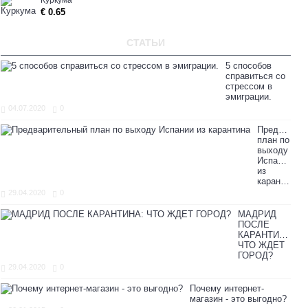
Куркума
€ 0.65
СТАТЬИ
5 способов
справиться со
стрессом в
эмиграции.
04.07.2020
0
Предварите
план по
выходу
Испании
из
карантина
29.04.2020
0
МАДРИД
ПОСЛЕ
КАРАНТИНА:
ЧТО ЖДЕТ
ГОРОД?
29.04.2020
0
Почему интернет-
магазин - это выгодно?