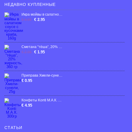
НЕДАВНО КУПЛЕННЫЕ
Икра мойвы в салатном соусе с кусочками краба, 160g
€ 2.95
€ 4.95
Сметана “тёша“, 20% жирность, 360 гр
€ 1.95
€ 2.95
Приправа Хмели-сунели, 25g
€ 0.95
Конфеты Konti М.А.К. 300гр
€ 4.95
СТАТЬИ