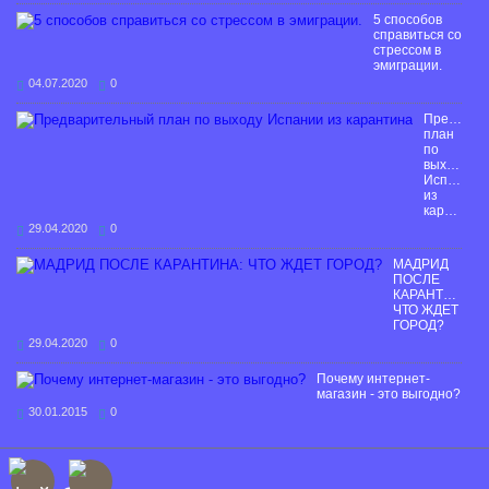
5 способов
справиться со
стрессом в
эмиграции.
04.07.2020
0
Предвари
план
по
выходу
Испании
из
карантина
29.04.2020
0
МАДРИД
ПОСЛЕ
КАРАНТИНА:
ЧТО ЖДЕТ
ГОРОД?
29.04.2020
0
Почему интернет-
магазин - это выгодно?
30.01.2015
0