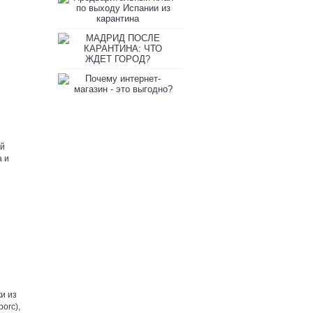
29.04.2020
МАДРИД ПОСЛЕ КАРАНТИНА
29.04.2020
Почему интернет-магазин - эт
30.01.2015
ой
а и
и из
orc),