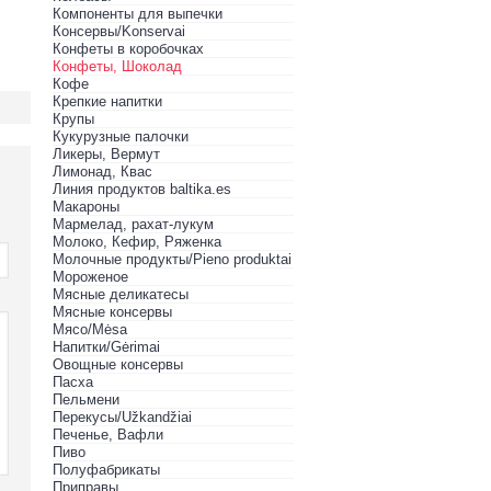
Компоненты для выпечки
Консервы/Konservai
Конфеты в кoробочках
Конфеты, Шоколад
Кофе
Крепкие напитки
Крупы
Кукурузные палочки
Ликеры, Вермут
Лимонад, Квас
Линия продуктов baltika.es
Макароны
Мармелад, рахат-лукум
Молоко, Кефир, Ряженка
Молочные продукты/Pieno produktai
Мороженое
Мясные деликатесы
Мясные консервы
Мясо/Mėsa
Напитки/Gėrimai
Овощные консервы
Пасха
Пельмени
Перекусы/Užkandžiai
Печенье, Вафли
Пиво
Полуфабрикаты
Приправы