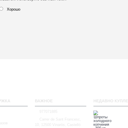
Хорошо
РЖКА
ВАЖНОЕ
НЕДАВНО КУПЛ
977071885
Carrer de Sant Francesc,
азов
10, 12500 Vinaròs, Castelló