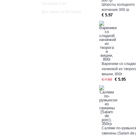
facebook.com
Шпроты холодного
копчения 300 гр
Доставка по Испании
€ 5.97
Вареники со сладк
начинкой из творог
вишни, 800г
€ 5.95
€ 7.50
Салями по-румынск
свинины (Salam de p