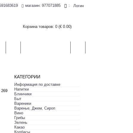
магазин: 977071885
691683619
:
Логин
Корзина товаров: 0 (€ 0.00)
И
ЧАЙ
ХЛЕБ, СЛАДОСТИ
БЫТ
КАТЕГОРИИ
Информация по доставке
Hапитки
 269
Блинчики
Быт
Вареники
Варенье, Джем, Сироп
Вино
Грибы
Зелень
Какао
Колбасы