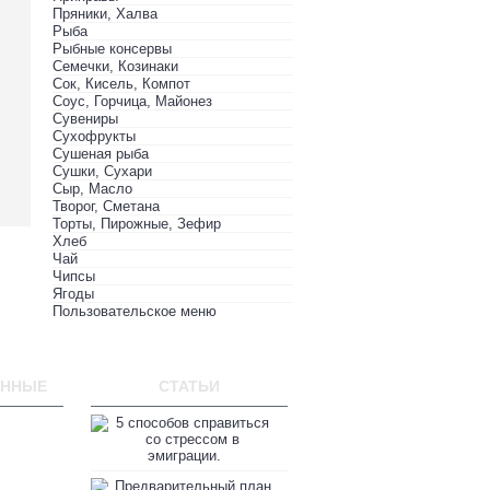
Пряники, Халва
Рыба
Рыбные консервы
Семечки, Козинаки
Сок, Кисель, Компот
Соус, Горчица, Майонез
Сувениры
Сухофрукты
Сушеная рыба
Сушки, Сухари
Сыр, Масло
Творог, Сметана
Торты, Пирожные, Зефир
Хлеб
Чай
Чипсы
Ягоды
Пользовательское меню
ЕННЫЕ
СТАТЬИ
5 способов справиться со стр
04.07.2020
Предварительный план по вых