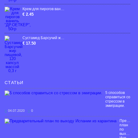
Крем для пирогов ваниль “ДР.ОЕТКЕР“, 50гp
€ 2.45
Сустамед Барсучий жир пищевой, 120 капсул массой 0,3 г
€ 17.50
СТАТЬИ
5 способов
справиться со
стрессом в
эмиграции.
04.07.2020
0
Предвари
план
по
выходу