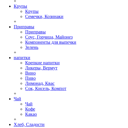
+
Крупы
Крупы
Семечки, Козинаки
+
Приправы
Приправы
Соус, Горчица, Майонез
Компоненты для выпечки
Зелень
+
напитки
Крепкие напитки
Ликеры, Вермут
Вино
Пиво
Лимонад, Квас
Сок, Кисель, Компот
+
Чай
Чай
Кофе
Какао
+
Хлеб, Сладости