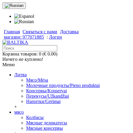
Главная
Связаться с нами
Доставка
магазин: 977071885
:
Логин
Корзина товаров: 0 (€ 0.00)
Ничего не куплено!
Меню
Литва
Мясо/Mėsa
Молочные продукты/Pieno produktai
Консервы/Konservai
Перекусы/Užkandžiai
Напитки/Gėrimai
+
мясо
Колбасы
Мясные деликатесы
Мясные консервы