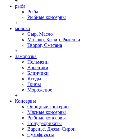
+
рыба
Рыба
Рыбные консервы
+
молоко
Сыр, Масло
Молоко, Кефир, Ряженка
Творог, Сметана
+
Заморозка
Пельмени
Вареники
Блинчики
Ягоды
Грибы
Мороженое
+
Консервы
Овощные консервы
Мясные консервы
Рыбные консервы
Полуфабрикаты
Варенье, Джем, Сироп
Сухофрукты