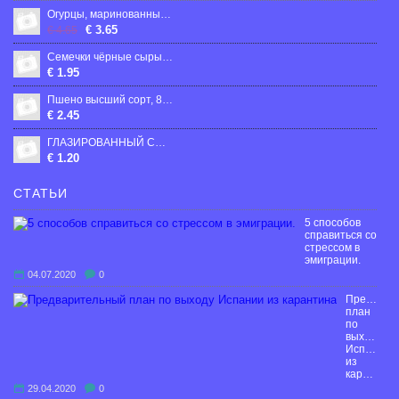
Огурцы, маринованные "Верес" (чистый вес 385г)
€ 3.65
€ 4.65
Семечки чёрные сырые 300 гр.
€ 1.95
Пшено высший сорт, 800гp
€ 2.45
ГЛАЗИРОВАННЫЙ СЫРОК С КОКОСОМ 26% ВОЛОШКОВЕ ПОЛЕ 36Г
€ 1.20
СТАТЬИ
5 способов
справиться со
стрессом в
эмиграции.
04.07.2020
0
Предвари
план
по
выходу
Испании
из
карантина
29.04.2020
0