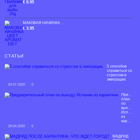
€ 0.95
МАКОВАЯ НАЧИНКА ЦВЕТ АРОМАТ 150 Г
€ 3.95
СТАТЬИ
5 способов
справиться со
стрессом в
эмиграции.
04.07.2020
0
Предвари
план
по
выходу
Испании
из
карантина
29.04.2020
0
МАДРИД