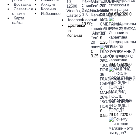
справиться со
Ракиа
10,
Доставка
Аккаунт
стрессом в
Сливовая
12500
Связаться
Корзина
эмиграции.
Выдержанная,
СЫР
Vinaròs,
с нами
Избранное
04.07.2020
0
0.7л
Чёрный
ПЛАВЛЕНЫЙ
Castelló
Карта
€
чай
55%
facebook.com
сайта
19.90
с
СМЕТАНКА
Доставка
корицей
"ГЛОБИНО",
по
"Ahmad
70Г
Испании
Tea"
€
Предваритель
20
1.25
план по
пакетиков
выходу
€
Испании из
3.25
карантина
29.04.2020
0
36 Г
ГЛАЗИРОВАННЫЙ
СЫРОК
С
МАДРИД
МАНГО
ПОСЛЕ
26%
КАРАНТИНА:
"ВОЛОШКОВОЕ
ЧТО ЖДЕТ
ПОЛЕ"
ГОРОД?
€
29.04.2020
0
0.95