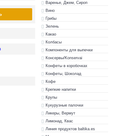
Варенье, Джем, Сироп
Вино
Ь
Грибы
Зелень
Какао
Колбасы
в
Компоненты для выпечки
Консервы/Konservai
Конфеты в кoробочках
Конфеты, Шоколад
Кофе
Крепкие напитки
Крупы
Кукурузные палочки
Ликеры, Вермут
Лимонад, Квас
Линия продуктов baltika.es