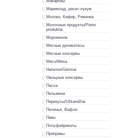
Макароны
Мармелад, рахат-лукум
Молоко, Кефир, Ряженка
Молочные продукты/Pieno
produktai
Мороженое
Мясные деликатесы
Мясные консервы
Мясо/Mėsa
Напитки/Gėrimai
Овощные консервы
Пасха
Пельмени
Перекусы/Užkandžiai
Печенье, Вафли
Пиво
Полуфабрикаты
Приправы