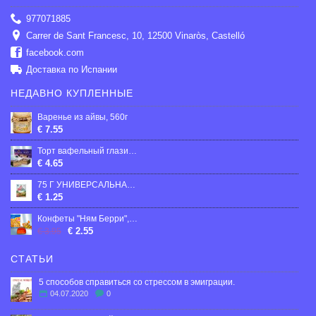
977071885
Carrer de Sant Francesc, 10, 12500 Vinaròs, Castelló
facebook.com
Доставка по Испании
НЕДАВНО КУПЛЕННЫЕ
Варенье из айвы, 560г
€ 7.55
Торт вафельный глазированный "Черничный" 250 гр
€ 4.65
75 Г УНИВЕРСАЛЬНАЯ ПРИПРАВА 25 ТРАВ И ОВОЩЕЙ "ЦВЕТ АРОМАТ"
€ 1.25
Конфеты "Ням Берри", 300г
€ 2.55
€ 3.95
СТАТЬИ
5 способов справиться со стрессом в эмиграции.
04.07.2020
0