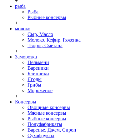
+
рыба
Рыба
Рыбные консервы
+
молоко
Сыр, Масло
Молоко, Кефир, Ряженка
Творог, Сметана
+
Заморозка
Пельмени
Вареники
Блинчики
Ягоды
Грибы
Мороженое
+
Консервы
Овощные консервы
Мясные консервы
Рыбные консервы
Полуфабрикаты
Варенье, Джем, Сироп
Сухофрукты