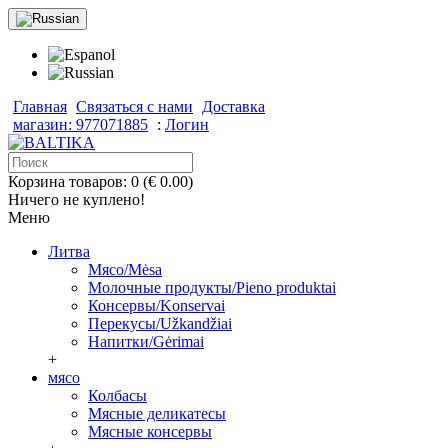
Главная
Связаться с нами
Доставка
магазин: 977071885
:
Логин
Корзина товаров: 0 (€ 0.00)
Ничего не куплено!
Меню
Литва
Мясо/Mėsa
Молочные продукты/Pieno produktai
Консервы/Konservai
Перекусы/Užkandžiai
Напитки/Gėrimai
+
мясо
Колбасы
Мясные деликатесы
Мясные консервы