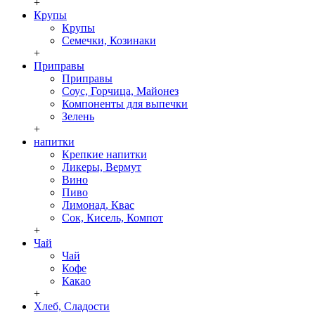
+
Крупы
Крупы
Семечки, Козинаки
+
Приправы
Приправы
Соус, Горчица, Майонез
Компоненты для выпечки
Зелень
+
напитки
Крепкие напитки
Ликеры, Вермут
Вино
Пиво
Лимонад, Квас
Сок, Кисель, Компот
+
Чай
Чай
Кофе
Какао
+
Хлеб, Сладости