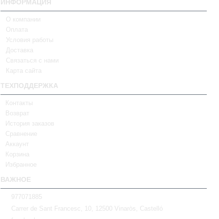
ИНФОРМАЦИЯ
О компании
Оплата
Условия работы
Доставка
Связаться с нами
Карта сайта
ТЕХПОДДЕРЖКА
Контакты
Возврат
История заказов
Сравнение
Аккаунт
Корзина
Избранное
ВАЖНОЕ
977071885
Carrer de Sant Francesc, 10, 12500 Vinaròs, Castelló