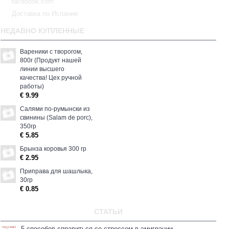
facebook.com
Доставка по Испании
НЕДАВНО КУПЛЕННЫЕ
Вареники с творогом,
800г (Продукт нашей
линии высшего
качества! Цех ручной
работы)
€ 9.99
Салями по-румынски из
свинины (Salam de porc),
350гp
€ 5.85
Брынза коровья 300 гр
€ 2.95
Приправа для шашлыка,
30гp
€ 0.85
СТАТЬИ
5 способов справиться со стрессом в эмиграции.