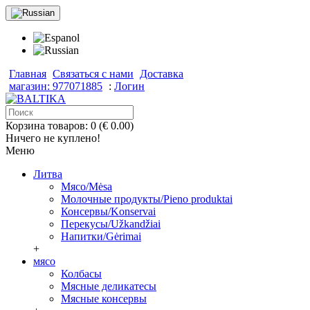
Главная
Связаться с нами
Доставка
магазин: 977071885
:
Логин
Корзина товаров: 0 (€ 0.00)
Ничего не куплено!
Меню
Литва
Мясо/Mėsa
Молочные продукты/Pieno produktai
Консервы/Konservai
Перекусы/Užkandžiai
Напитки/Gėrimai
+
мясо
Колбасы
Мясные деликатесы
Мясные консервы