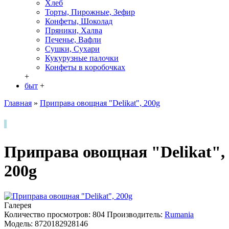
Хлеб
Торты, Пирожные, Зефир
Конфеты, Шоколад
Пряники, Халва
Печенье, Вафли
Сушки, Сухари
Кукурузные палочки
Конфеты в кoробочках
+
быт
+
Главная
»
Приправа овощная "Delikat", 200g
Приправа овощная "Delikat",
200g
Галерея
Количество просмотров: 804
Производитель:
Rumania
Модель:
8720182928146