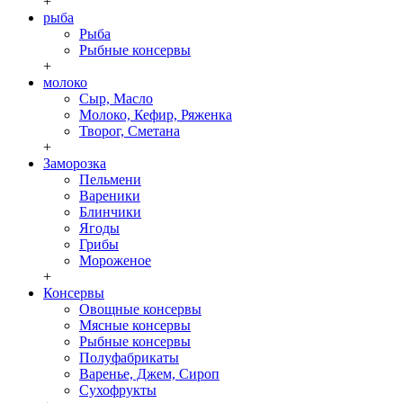
+
рыба
Рыба
Рыбные консервы
+
молоко
Сыр, Масло
Молоко, Кефир, Ряженка
Творог, Сметана
+
Заморозка
Пельмени
Вареники
Блинчики
Ягоды
Грибы
Мороженое
+
Консервы
Овощные консервы
Мясные консервы
Рыбные консервы
Полуфабрикаты
Варенье, Джем, Сироп
Сухофрукты