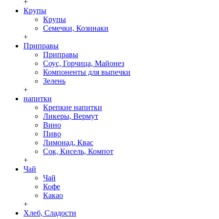
+
Крупы
Крупы
Семечки, Козинаки
+
Приправы
Приправы
Соус, Горчица, Майонез
Компоненты для выпечки
Зелень
+
напитки
Крепкие напитки
Ликеры, Вермут
Вино
Пиво
Лимонад, Квас
Сок, Кисель, Компот
+
Чай
Чай
Кофе
Какао
+
Хлеб, Сладости