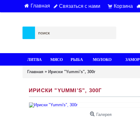
Главная
Связаться с нами
Корзина
ЛИТВА
МЯСО
РЫБА
МОЛОКО
ЗАМОР
»
Главная
Ириски "Yummi's", 300г
ИРИСКИ "YUMMI'S", 300Г
Галерея