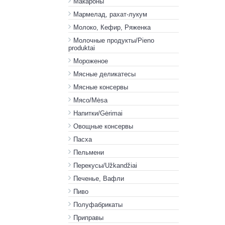
Макароны
Мармелад, рахат-лукум
Молоко, Кефир, Ряженка
Молочные продукты/Pieno
produktai
Мороженое
Мясные деликатесы
Мясные консервы
Мясо/Mėsa
Напитки/Gėrimai
Овощные консервы
Пасха
Пельмени
Перекусы/Užkandžiai
Печенье, Вафли
Пиво
Полуфабрикаты
Приправы