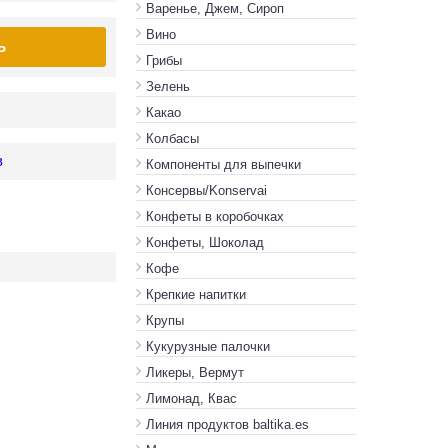
Варенье, Джем, Сироп
Вино
Ь
Грибы
Зелень
Какао
Колбасы
в
Компоненты для выпечки
Консервы/Konservai
Конфеты в кoробочках
Конфеты, Шоколад
Кофе
Крепкие напитки
Крупы
Кукурузные палочки
Ликеры, Вермут
Лимонад, Квас
Линия продуктов baltika.es